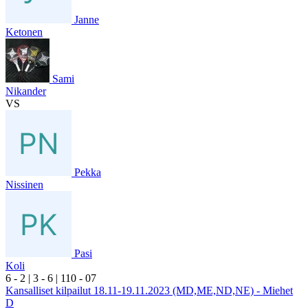
Janne
Ketonen
Sami
Nikander
VS
Pekka
Nissinen
Pasi
Koli
6
- 2
|
3
- 6
|
1
10
- 0
7
Kansalliset kilpailut 18.11-19.11.2023 (MD,ME,ND,NE) - Miehet
D