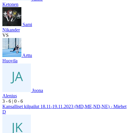
Ketonen
Sami
Nikander
VS
Arttu
Huovila
Joona
Alenius
3
- 6
|
0
- 6
Kansalliset kilpailut 18.11-19.11.2023 (MD,ME,ND,NE) - Miehet
D