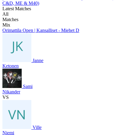
C&D, ME & M40)
Latest Matches
All
Matches
Mix
Orimattila Open | Kansalliset - Miehet D
Janne
Ketonen
Sami
Nikander
VS
Ville
Niemi