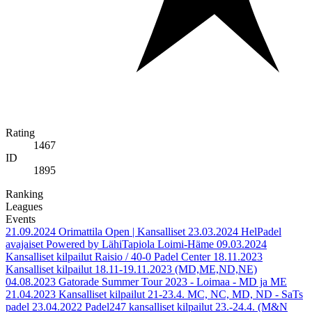
Rating
1467
ID
1895
Ranking
Leagues
Events
21.09.2024
Orimattila Open | Kansalliset
23.03.2024
HelPadel
avajaiset Powered by LähiTapiola Loimi-Häme
09.03.2024
Kansalliset kilpailut Raisio / 40-0 Padel Center
18.11.2023
Kansalliset kilpailut 18.11-19.11.2023 (MD,ME,ND,NE)
04.08.2023
Gatorade Summer Tour 2023 - Loimaa - MD ja ME
21.04.2023
Kansalliset kilpailut 21-23.4. MC, NC, MD, ND - SaTs
padel
23.04.2022
Padel247 kansalliset kilpailut 23.-24.4. (M&N