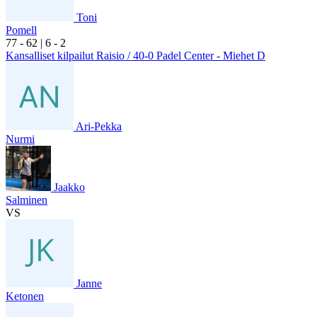
Toni
Pomell
7
7
- 6
2
|
6
- 2
Kansalliset kilpailut Raisio / 40-0 Padel Center - Miehet D
Ari-Pekka
Nurmi
Jaakko
Salminen
VS
Janne
Ketonen