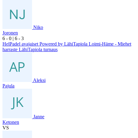
Niko
Joronen
6
- 0
|
6
- 3
HelPadel avajaiset Powered by LähiTapiola Loimi-Häme - Miehet
harraste LähiTapiola turnaus
Aleksi
Pajula
Janne
Ketonen
VS