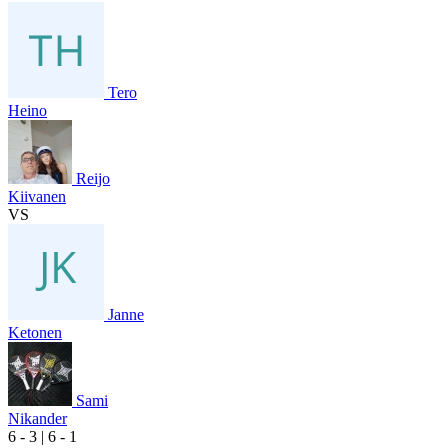
Tero
Heino
Reijo
Kiivanen
VS
Janne
Ketonen
Sami
Nikander
6
- 3
|
6
- 1