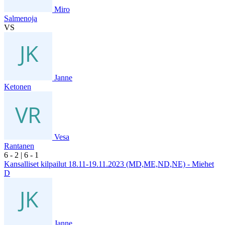
Miro
Salmenoja
VS
Janne
Ketonen
Vesa
Rantanen
6
- 2
|
6
- 1
Kansalliset kilpailut 18.11-19.11.2023 (MD,ME,ND,NE) - Miehet
D
Janne