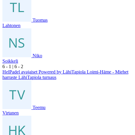
Tuomas
Lahtonen
Niko
Soikkeli
6
- 1
|
6
- 2
HelPadel avajaiset Powered by LähiTapiola Loimi-Häme - Miehet
harraste LähiTapiola turnaus
Teemu
Virtanen