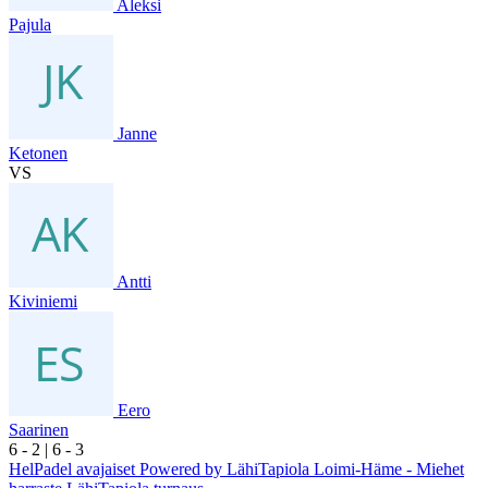
Aleksi
Pajula
Janne
Ketonen
VS
Antti
Kiviniemi
Eero
Saarinen
6
- 2
|
6
- 3
HelPadel avajaiset Powered by LähiTapiola Loimi-Häme - Miehet