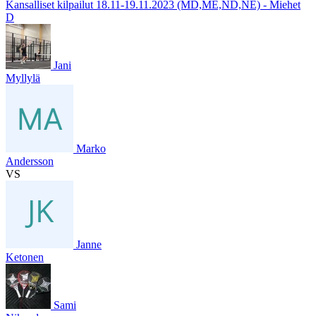
Kansalliset kilpailut 18.11-19.11.2023 (MD,ME,ND,NE) - Miehet
D
Jani
Myllylä
Marko
Andersson
VS
Janne
Ketonen
Sami