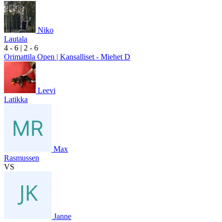
Niko
Lautala
4
- 6
|
2
- 6
Orimattila Open | Kansalliset - Miehet D
Leevi
Latikka
Max
Rasmussen
VS
Janne