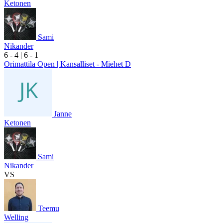
Ketonen
Sami
Nikander
6
- 4
|
6
- 1
Orimattila Open | Kansalliset - Miehet D
Janne
Ketonen
Sami
Nikander
VS
Teemu
Welling