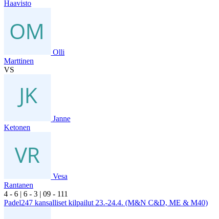
Haavisto
Olli
Marttinen
VS
Janne
Ketonen
Vesa
Rantanen
4
- 6
|
6
- 3
|
0
9
- 1
11
Padel247 kansalliset kilpailut 23.-24.4. (M&N C&D, ME & M40)