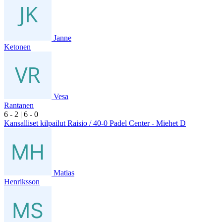
Janne
Ketonen
Vesa
Rantanen
6
- 2
|
6
- 0
Kansalliset kilpailut Raisio / 40-0 Padel Center - Miehet D
Matias
Henriksson