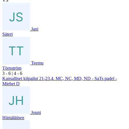
VS
Jani
Säteri
Teemu
Törnström
3
- 6
|
4
- 6
Kansalliset kilpailut 21-23.4. MC, NC, MD, ND - SaTs padel -
Miehet D
Jouni
Hämäläinen