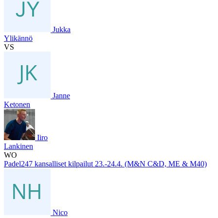
Jukka
Ylikännö
VS
Janne
Ketonen
Iiro
Lankinen
WO
Padel247 kansalliset kilpailut 23.-24.4. (M&N C&D, ME & M40)
Nico