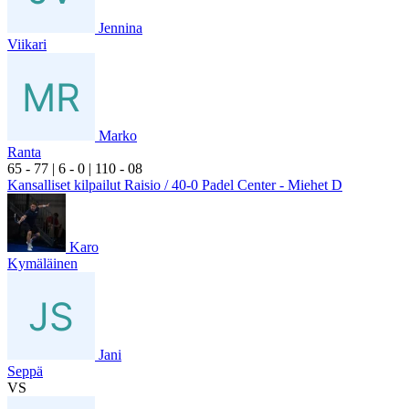
Jennina
Viikari
Marko
Ranta
6
5
- 7
7
|
6
- 0
|
1
10
- 0
8
Kansalliset kilpailut Raisio / 40-0 Padel Center - Miehet D
Karo
Kymäläinen
Jani
Seppä
VS