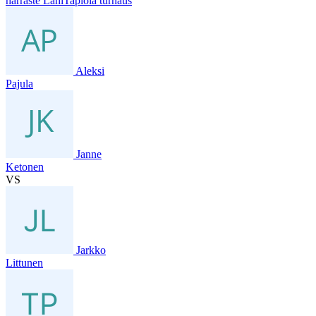
harraste LähiTapiola turnaus
Aleksi
Pajula
Janne
Ketonen
VS
Jarkko
Littunen