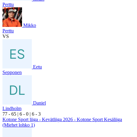
Perttu
Mikko
Perttu
VS
Eetu
Sepponen
Daniel
Lindholm
7
7
- 6
5
|
6
- 0
|
6
- 3
Kotone Sport liiga - Kevätliiga 2026 - Kotone Sport Kesäliiga
(Miehet lohko 1)