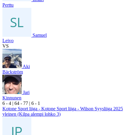
Perttu
Samuel
Leivo
VS
Aki
Bäckström
Jari
Kinnunen
6
- 4
|
6
4
- 7
7
|
6
- 1
Kotone Sport liiga - Kotone Sport liiga - Wilson Syysliiga 2025
yleinen (Kilpa alempi lohko 3)