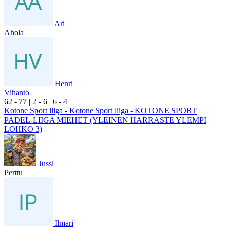
Ari
Ahola
Henri
Vihanto
6
2
- 7
7
|
2
- 6
|
6
- 4
Kotone Sport liiga - Kotone Sport liiga - KOTONE SPORT
PADEL-LIIGA MIEHET (YLEINEN HARRASTE YLEMPI
LOHKO 3)
Jussi
Perttu
Ilmari