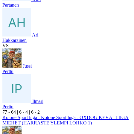
Partanen
Ari
Hakkarainen
VS
Jussi
Perttu
Ilmari
Perttu
7
7
- 6
4
|
6
- 4
|
6
- 2
Kotone Sport liiga - Kotone Sport liiga - OXDOG KEVÄTLIIGA
MIEHET (HARRASTE YLEMPI LOHKO 1)