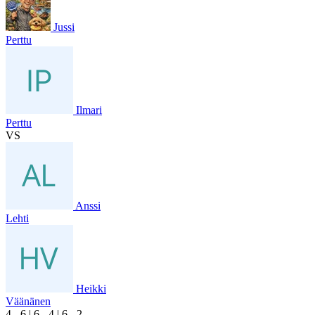
Jussi
Perttu
Ilmari
Perttu
VS
Anssi
Lehti
Heikki
Väänänen
4
- 6
|
6
- 4
|
6
- 2