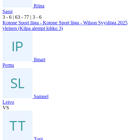
Riina
Sassi
3
- 6
|
6
3
- 7
7
|
3
- 6
Kotone Sport liiga - Kotone Sport liiga - Wilson Syysliiga 2025
yleinen (Kilpa alempi lohko 3)
Ilmari
Perttu
Samuel
Leivo
VS
Topi