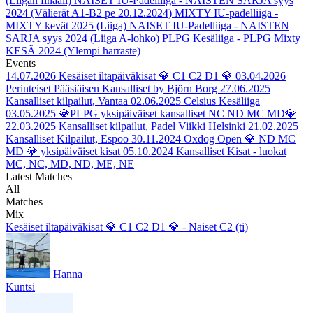
(Liigan finaali)
NAISET IU-Padelliiga - NAISTEN SARJA syys
2024 (Välierät A1-B2 pe 20.12.2024)
MIXTY IU-padelliiga -
MIXTY kevät 2025 (Liiga)
NAISET IU-Padelliiga - NAISTEN
SARJA syys 2024 (Liiga A-lohko)
PLPG Kesäliiga - PLPG Mixty
KESÄ 2024 (Ylempi harraste)
Events
14.07.2026
Kesäiset iltapäiväkisat 💎 C1 C2 D1 💎
03.04.2026
Perinteiset Pääsiäisen Kansalliset by Björn Borg
27.06.2025
Kansalliset kilpailut, Vantaa
02.06.2025
Celsius Kesäliiga
03.05.2025
💎PLPG yksipäiväiset kansalliset NC ND MC MD💎
22.03.2025
Kansalliset kilpailut, Padel Viikki Helsinki
21.02.2025
Kansalliset Kilpailut, Espoo
30.11.2024
Oxdog Open 💎 ND MC
MD 💎 yksipäiväiset kisat
05.10.2024
Kansalliset Kisat - luokat
MC, NC, MD, ND, ME, NE
Latest Matches
All
Matches
Mix
Kesäiset iltapäiväkisat 💎 C1 C2 D1 💎 - Naiset C2 (ti)
Hanna
Kuntsi