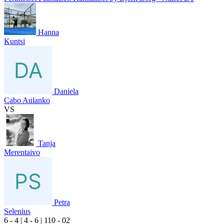
Hanna
Kuntsi
Daniela
Cabo Aulanko
VS
Tanja
Merentaivo
Petra
Selenius
6
- 4
|
4
- 6
|
1
10
- 0
2