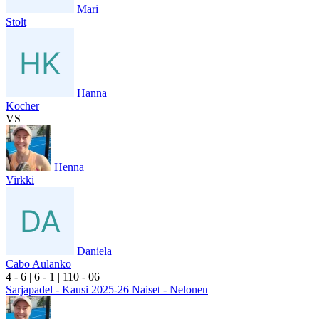
Mari
Stolt
Hanna
Kocher
VS
Henna
Virkki
Daniela
Cabo Aulanko
4
- 6
|
6
- 1
|
1
10
- 0
6
Sarjapadel - Kausi 2025-26 Naiset - Nelonen