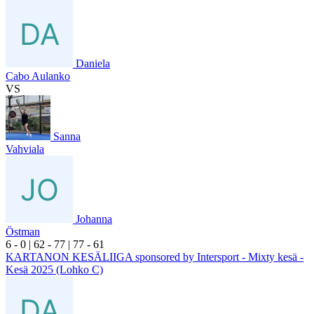
Daniela
Cabo Aulanko
VS
Sanna
Vahviala
Johanna
Östman
6
- 0
|
6
2
- 7
7
|
7
7
- 6
1
KARTANON KESÄLIIGA sponsored by Intersport - Mixty kesä -
Kesä 2025 (Lohko C)