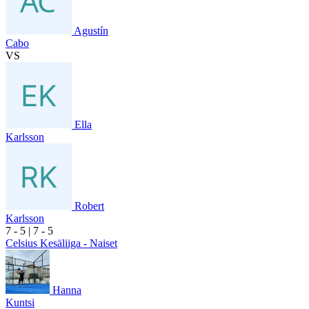
Agustín
Cabo
VS
Ella
Karlsson
Robert
Karlsson
7
- 5
|
7
- 5
Celsius Kesäliiga - Naiset
Hanna
Kuntsi