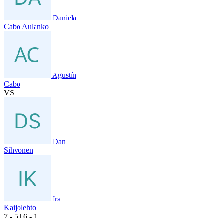
Daniela
Cabo Aulanko
Agustín
Cabo
VS
Dan
Sihvonen
Ira
Kaijolehto
7
- 5
|
6
- 1