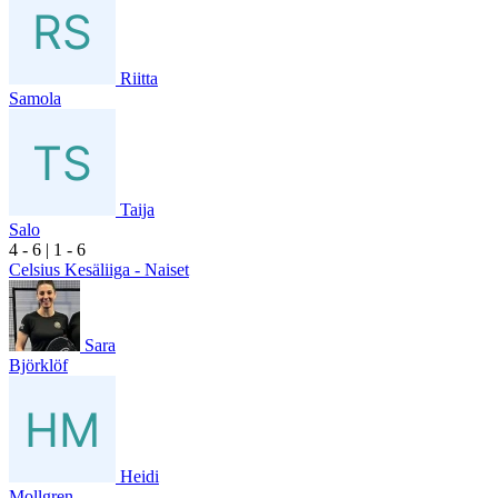
Riitta
Samola
Taija
Salo
4
- 6
|
1
- 6
Celsius Kesäliiga - Naiset
Sara
Björklöf
Heidi
Mollgren