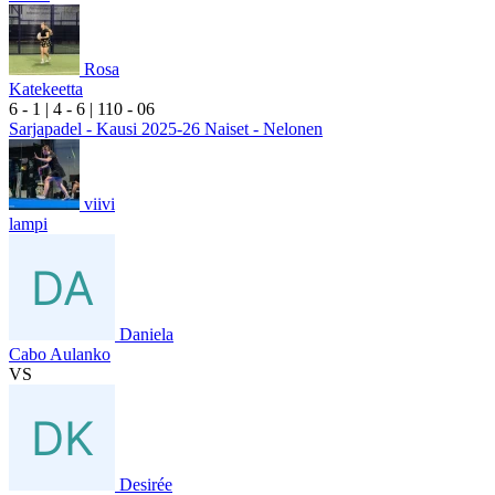
Rosa
Katekeetta
6
- 1
|
4
- 6
|
1
10
- 0
6
Sarjapadel - Kausi 2025-26 Naiset - Nelonen
viivi
lampi
Daniela
Cabo Aulanko
VS
Desirée