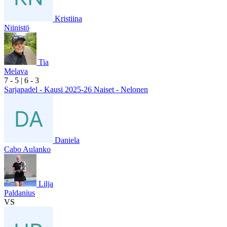
Kristiina
Niinistö
Tia
Melava
7
- 5
|
6
- 3
Sarjapadel - Kausi 2025-26 Naiset - Nelonen
Daniela
Cabo Aulanko
Lilja
Paldanius
VS