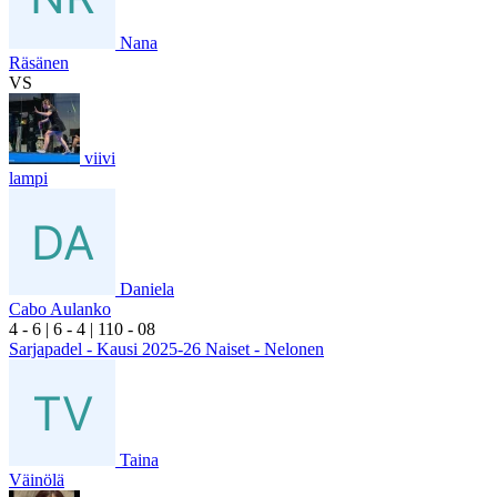
Nana
Räsänen
VS
viivi
lampi
Daniela
Cabo Aulanko
4
- 6
|
6
- 4
|
1
10
- 0
8
Sarjapadel - Kausi 2025-26 Naiset - Nelonen
Taina
Väinölä