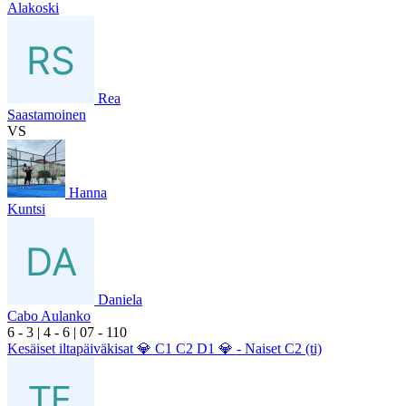
Alakoski
Rea
Saastamoinen
VS
Hanna
Kuntsi
Daniela
Cabo Aulanko
6
- 3
|
4
- 6
|
0
7
- 1
10
Kesäiset iltapäiväkisat 💎 C1 C2 D1 💎 - Naiset C2 (ti)