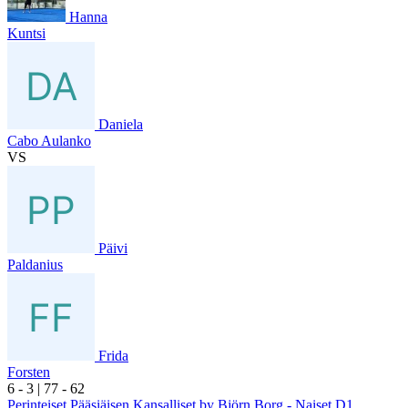
Hanna
Kuntsi
Daniela
Cabo Aulanko
VS
Päivi
Paldanius
Frida
Forsten
6
- 3
|
7
7
- 6
2
Perinteiset Pääsiäisen Kansalliset by Björn Borg - Naiset D1