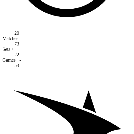
20
Matches
73
Sets +-
22
Games +-
53