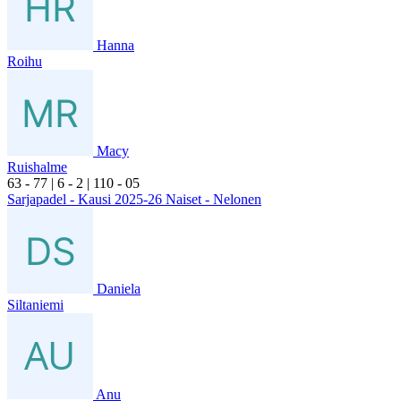
Hanna
Roihu
Macy
Ruishalme
6
3
- 7
7
|
6
- 2
|
1
10
- 0
5
Sarjapadel - Kausi 2025-26 Naiset - Nelonen
Daniela
Siltaniemi
Anu