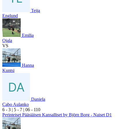
Teija
Englund
Emilia
Ojala
VS
Hanna
Kuntsi
Daniela
Cabo Aulanko
6
- 3
|
5
- 7
|
0
6
- 1
10
Perinteiset Pääsiäisen Kansalliset by Björn Borg - Naiset D1