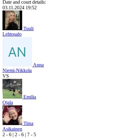
Date and court details:
03.11.2024 19:52
Tuuli
Lehtosalo
Anna
Niemi-Nikkola
VS
Emilia
Ojala
Tiina
Asikainen
2
- 6
|
2
- 6
|
7
- 5