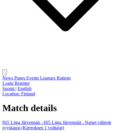
News
Pages
Events
Leagues
Ratings
Login
Register
Suomi
|
English
Location:
Finland
Match details
Hi5 Liiga Järvenpää - Hi5 Liiga Järvenpää - Naiset välierät
syyskausi (Kierroksen 1 voittajat)