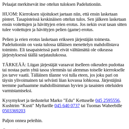
Pelaajat merkitsevät itse ottelun tuloksen Padelutioniin.
HUOM: Kierroksen sijoitukset jaetaan niin, että ensin lasketaan
pisteet. Tasapisteissä keskinäisen ottelun tulos. Sen jälkeen lasketaan
ensin voitettujen ja hävittyjen erien erotus. Jos nekin ovat tasan sitten
tulee voitettujen ja hävittyjen pelien (game) erotus.
Pelien ja erien erotus lasketaan erikseen järjestäjän toimesta.
Padelutioniin on vasta tulossa tälläisen menettelyn mahdollistava
toiminto. Eli tasapaisteissä parit eivät välttämättä ole oikeassa
järjestyksessä täällä sarjataulukossa.
TÄRKEÄÄ: Liigan järjestäjät varaavat itselleen oikeuden pudottaa
tai nostaa parin yhtä tasoa ylemmäs tai alemmas toiselle kierrokselle
jos tarve vaatii. Tälläinen tilanne voi tulla eteen, jos joku pari on
täysin ylivoimainen tai selvästi liian kovassa lohkossa. Järjestäjinä
teemme parhaamme mahdollisimman hyvien ja tasaisten otteluiden
varmistamiseksi.
Kysymykset ja tiedustelut Marko "Edu" Kettuselle
045 2595556
,
Kushtrim "Kusti" Myftarille
045 640 0737
tai Tuomas Waheebille
0503369203
Paljon onnea peleihin.