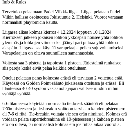
Info & Rules
Tervetuloa pelaamaan Padel Viikki- liigaa. Liigaa pelataan Padel
Viikin hallissa osoitteessa Jokisuuntie 2, Helsinki. Vuorot varataan
normaalisti playtomicin kautta.
Liigassa alkaa kolmas kierros 4.12.2024 loppuen 10.1.2024.
Kierroksen jälkeen jokaisen lohkon ykköspari nousee yhtä lohkoa
ylemmäs ja lohkojen viimeiseksi jäänyt pari putoaa yhtä lohkoa
alaspäin. Liigassa saa käyttää varapelaajia pelien sujuvoittamiseksi.
Varapelaajien on oltava suunnilleen samantasoisia.
Voitosta saa 3 pistettä ja tappiosta 1 pisteen. Järjestelmä rankaisee
siis pareja ketkä eivät pelaa kaikkia otteluitaan.
Ottelut pelataan paras kolmesta erästä eli tarvitaan 2 voitettua erää.
Käytössä on Golden Point-sääntö jokaisessa ottelussa ja erässä. Eli
tilanteessa 40-40 syötön vastaanottajapari valitsee ruudun mihin
syöttäjä syöttää.
6-6 tilanteessa käytetään normaalia tie-break sääntöä eli pelataan
7:ään pisteeseen ja tie-breakin voittoon tarvitaan kahden pisteen ero
eli 7-6 ei riitä. Tie-breakin voittaja vie sen erän nimiinsä. Kolmas erä
voidaan pelata supertiebreakina eli 10-pisteeseen ja kahden pisteen
ero on oltava, tai normaalisti kolmas erä jos riittää aikaa vuorolla.