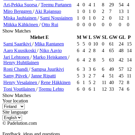
Ari-Pekka
Suorsa
/
Teemu
Partanen
4
0
4
1
8
29
54
4
Miro
Berggren
/
Aki
Rajansuo
1
0
1
0
2
7
13
1
Miska
Jauhiainen
/
Sami
Nousiainen
1
0
1
0
2
0
12
1
Miikka
Kähkönen
/
Otto
Rui
0
0
0
0
0
0
0
0
Show Matches
Miehet E
M
W
L
SW
SL
GW
GL
P
Sami
Saarikivi
/
Mika
Rantanen
5
5
0
10
0
61
24
15
Aaro
Kuusikoski
/
Niko
Aavio
6
4
2
8
4
65
48
14
Jari
Lehtonen
/
Marko
Heiskanen
/
6
4
2
8
5
63
42
14
Henry
Huhtilainen
Roni
Chandi
/
Sampsa
Juurikivi
6
3
3
6
6
49
57
12
Samy
Piivek
/
Janne
Ripatti
5
3
2
7
4
51
45
11
Henry
Vesalainen
/
Rene
Häkkinen
6
1
5
2
11
40
72
8
Toni
Voutilainen
/
Teemu
Lehto
6
0
6
1
12
33
74
6
Show Matches
Your location
Site language
© Padelution.com
Feedback, ideas and questions