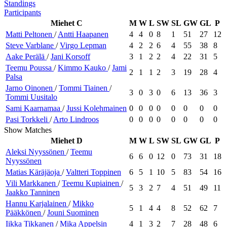
Standings
Participants
Miehet C
M
W
L
SW
SL
GW
GL
P
Matti
Peltonen
/
Antti
Haapanen
4
4
0
8
1
51
27
12
Steve
Varblane
/
Virgo
Lepman
4
2
2
6
4
55
38
8
Aake
Perälä
/
Jani
Korsoff
3
1
2
2
4
22
31
5
Teemu
Poussa
/
Kimmo
Kauko
/
Jami
2
1
1
2
3
19
28
4
Palsa
Jarno
Oinonen
/
Tommi
Tiainen
/
3
0
3
0
6
13
36
3
Tommi
Uusitalo
Sami
Kaarnamaa
/
Jussi
Kolehmainen
0
0
0
0
0
0
0
0
Pasi
Torkkeli
/
Arto
Lindroos
0
0
0
0
0
0
0
0
Show Matches
Miehet D
M
W
L
SW
SL
GW
GL
P
Aleksi
Nyyssönen
/
Teemu
6
6
0
12
0
73
31
18
Nyyssönen
Matias
Käräjäoja
/
Valtteri
Toppinen
6
5
1
10
5
83
54
16
Vili
Markkanen
/
Teemu
Kupiainen
/
5
3
2
7
4
51
49
11
Jaakko
Tanninen
Hannu
Karjalainen
/
Mikko
5
1
4
4
8
52
62
7
Pääkkönen
/
Jouni
Suominen
Iikka
Tikkanen
/
Mika
Appelsin
4
1
3
2
7
28
48
6