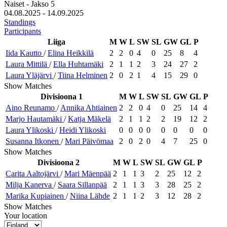
Naiset - Jakso 5
04.08.2025 - 14.09.2025
Standings
Participants
Liiga
M
W
L
SW
SL
GW
GL
P
Iida
Kautto
/
Elina
Heikkilä
2
2
0
4
0
25
8
4
Laura
Mittilä
/
Ella
Huhtamäki
2
1
1
2
3
24
27
2
Laura
Yläjärvi
/
Tiina
Helminen
2
0
2
1
4
15
29
0
Show Matches
Divisioona 1
M
W
L
SW
SL
GW
GL
P
Aino
Reunamo
/
Annika
Ahtiainen
2
2
0
4
0
25
14
4
Marjo
Hautamäki
/
Katja
Mäkelä
2
1
1
2
2
19
12
2
Laura
Ylikoski
/
Heidi
Ylikoski
0
0
0
0
0
0
0
0
Susanna
Itkonen
/
Mari
Päivömaa
2
0
2
0
4
7
25
0
Show Matches
Divisioona 2
M
W
L
SW
SL
GW
GL
P
Carita
Aaltojärvi
/
Mari
Mäenpää
2
1
1
3
2
25
12
2
Milja
Kanerva
/
Saara
Sillanpää
2
1
1
3
3
28
25
2
Marika
Kupiainen
/
Niina
Lähde
2
1
1
2
3
12
28
2
Show Matches
Your location