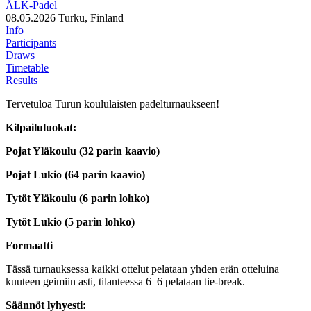
ÅLK-Padel
08.05.2026
Turku, Finland
Info
Participants
Draws
Timetable
Results
Tervetuloa Turun koululaisten padelturnaukseen!
Kilpailuluokat:
Pojat Yläkoulu (32 parin kaavio)
Pojat Lukio (64 parin kaavio)
Tytöt Yläkoulu (6 parin lohko)
Tytöt Lukio (5 parin lohko)
Formaatti
Tässä turnauksessa kaikki ottelut pelataan yhden erän otteluina
kuuteen geimiin asti, tilanteessa 6–6 pelataan tie-break.
Säännöt lyhyesti: