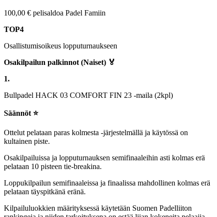
100,00 € pelisaldoa Padel Famiin
TOP4
Osallistumisoikeus lopputurnaukseen
Osakilpailun palkinnot (Naiset) 🏅
1.
Bullpadel HACK 03 COMFORT FIN 23 -maila (2kpl)
Säännöt ⭐
Ottelut pelataan paras kolmesta -järjestelmällä ja käytössä on
kultainen piste.
Osakilpailuissa ja lopputurnauksen semifinaaleihin asti kolmas erä
pelataan 10 pisteen tie-breakina.
Loppukilpailun semifinaaleissa ja finaalissa mahdollinen kolmas erä
pelataan täyspitkänä eränä.
Kilpailuluokkien määrityksessä käytetään Suomen Padelliiton
rankingeja ja niiden tarkoituksena on estää liian kokeneita pelaajia