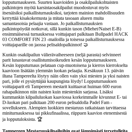
lopputurnaukseen. Suurten kaavioiden ja osakilpailukohtaisten
palkintojen myötä karsintaosakilpailut muodostuvat myös
itsenäisiksi paikallisturnauksiksi, tarjoten mainion mahdollisuuden
kerryttää kisakokemusta ja mitata tasoaan alueen muita
samantasoisia pelaajia vastaan. Jo paikallisturnauksien
palkintopöydät notkuvat, sillä kunkin tason (Miehet/Naiset E-B)
ensimmäisessä turnauksessa voittajapari palkitaan Bullpadel HACK
03 COMFORT FIN 23 -mailoilla ja toisessa paikallisturnauksessa
voittajaparille on jaossa pelisaldopalkinnot! 🤝
Kunkin osakilpailun välierävaiheeseen (neljä parasta) selvinneet
parit lunastavat osallistumisoikeuden kesän lopputurnaukseen.
Kesän lopputurnaus pelataan cup-muotoisena ja kierros kierrokselta
kaavioon lisätään ylemmän luokan pelaajia. Kesäkuun 13. päivän
iltana Tampereelta löytyy näin ollen vain yksi miesten ja yksi naisten
pari, jolle ei pysäyttäjää kaupungista löydy! Lopputurnauksen
voittajaparit eli Tampereen mestarit kuittaavat huiman 600 euron
rahapalkinnon niin naisten kuin miestenkin sarjassa. Lisäksi
kummankin kilpailuluokan kaaviossa korkeimmalle kivunnut E- tai
D-luokan pari palkitaan 200 euron pelisaldolla Padel Fam -
sovellukseen. Alempien luokkien mestaruus ratkaistaan tarvittaessa
miniturnauksessa tai pikkufinaalissa, riippuen kaavion etenemisestä
ja lopputuloksista. 🏆
Tampereen Mestaruuskilpailuihin ovat lämpimästi tervetulleita