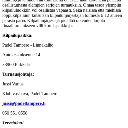
osallistumasta alempien sarjojen turnauksiin. Omaa tasoa ylempiin
kilpailuluokkiin voi osallistua vapaasti. Sekä naisissa että miehissä
loppukilpailuun kutsutaan kilpailunjärjestäjän toimesta 6-12 alueen
parasta paria. Kilpailunjärjestäjä pidättää oikeuden tarjota
finaaliturnaukseen villi kortti -paikkoja.
Kilpailupaikka:
Padel Tampere - Linnakallio
Autokeskuksentie 14
33960 Pirkkala
Turnausjohtaja:
Jussi Varjus
Klubivastaava, Padel Tampere
jussi@padeltampere.fi
050 551 0558
Tervetuloa!