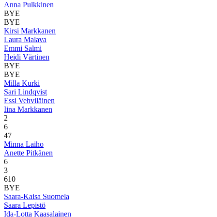
Anna Pulkkinen
BYE
BYE
Kirsi Markkanen
Laura Malava
Emmi Salmi
Heidi Värtinen
BYE
BYE
Milla Kurki
Sari Lindqvist
Essi Vehviläinen
Iina Markkanen
2
6
4
7
Minna Laiho
Anette Pitkänen
6
3
6
10
BYE
Saara-Kaisa Suomela
Saara Lepistö
Ida-Lotta Kaasalainen