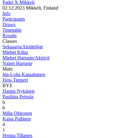
Padel X Mikkeli
02.12.2023
Mikkeli, Finland
Info
Participants
Draws
Timetable
Results
Classes
Sekasarja/Aloittelijat
Miehet Kilpa
Miehet Harraste/Aktiivit
Naiset Harraste
Main
Ida-Lotta Kaasalainen
Heta Timperi
BYE
Hanna Nykänen
Pauliina Petsola
6
6
Milla Okkonen
Kaisa Pullinen
4
1
Henna Tillanen