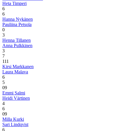
Heta Timperi
6
6
Hanna Nykänen
Pauliina Petsola
0
3
Henna Tillanen
Anna Pulkkinen
3
7
1
11
Kirsi Markkanen
Laura Malava
6
5
0
9
Emmi Salmi
Heidi Värtinen
4
6
0
9
Milla Kurki
Sari Lindqvist
6