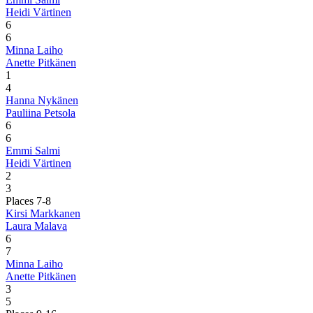
Heidi Värtinen
6
6
Minna Laiho
Anette Pitkänen
1
4
Hanna Nykänen
Pauliina Petsola
6
6
Emmi Salmi
Heidi Värtinen
2
3
Places 7-8
Kirsi Markkanen
Laura Malava
6
7
Minna Laiho
Anette Pitkänen
3
5