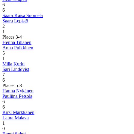
6
6
Saara-Kaisa Suomela
Saara Lepistö
2
1
Places 3-4
Henna Tillanen
Anna Pulkkinen
5
1
Milla Kurki
Sari Lindqvist
7
6
Places 5-8
Hanna Nykänen
Pauliina Petsola
6
6
Kirsi Markkanen
Laura Malava
1
0
Emmi Salmi