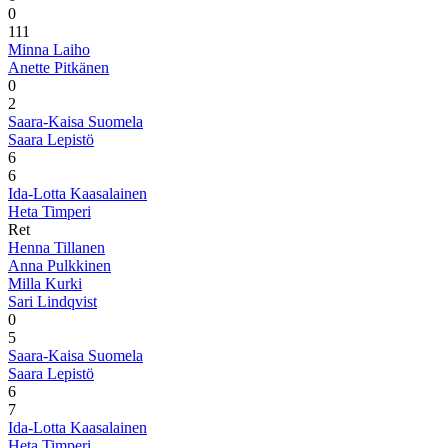
0
1
11
Minna Laiho
Anette Pitkänen
0
2
Saara-Kaisa Suomela
Saara Lepistö
6
6
Ida-Lotta Kaasalainen
Heta Timperi
Ret
Henna Tillanen
Anna Pulkkinen
Milla Kurki
Sari Lindqvist
0
5
Saara-Kaisa Suomela
Saara Lepistö
6
7
Ida-Lotta Kaasalainen
Heta Timperi