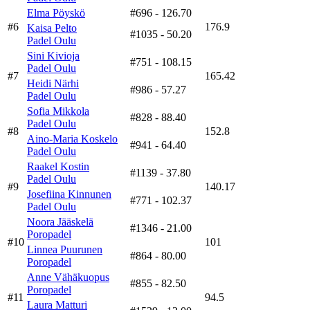
Elma Pöyskö
#696
- 126.70
#6
176.9
Kaisa Pelto
#1035
- 50.20
Padel Oulu
Sini Kivioja
#751
- 108.15
Padel Oulu
#7
165.42
Heidi Närhi
#986
- 57.27
Padel Oulu
Sofia Mikkola
#828
- 88.40
Padel Oulu
#8
152.8
Aino-Maria Koskelo
#941
- 64.40
Padel Oulu
Raakel Kostin
#1139
- 37.80
Padel Oulu
#9
140.17
Josefiina Kinnunen
#771
- 102.37
Padel Oulu
Noora Jääskelä
#1346
- 21.00
Poropadel
#10
101
Linnea Puurunen
#864
- 80.00
Poropadel
Anne Vähäkuopus
#855
- 82.50
Poropadel
#11
94.5
Laura Matturi