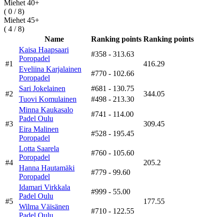
Miehet 40+
( 0 / 8)
Miehet 45+
( 4 / 8)
Name
Ranking points
Ranking points
Kaisa Haapsaari
#358
- 313.63
Poropadel
#1
416.29
Eveliina Karjalainen
#770
- 102.66
Poropadel
Sari Jokelainen
#681
- 130.75
#2
344.05
Tuovi Komulainen
#498
- 213.30
Minna Kaukasalo
#741
- 114.00
Padel Oulu
#3
309.45
Eira Malinen
#528
- 195.45
Poropadel
Lotta Saarela
#760
- 105.60
Poropadel
#4
205.2
Hanna Hautamäki
#779
- 99.60
Poropadel
Idamari Virkkala
#999
- 55.00
Padel Oulu
#5
177.55
Wilma Väisänen
#710
- 122.55
Padel Oulu