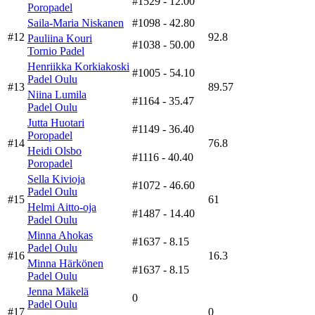
#1529
- 12.00
Poropadel
Saila-Maria Niskanen
#1098
- 42.80
#12
92.8
Pauliina Kouri
#1038
- 50.00
Tornio Padel
Henriikka Korkiakoski
#1005
- 54.10
Padel Oulu
#13
89.57
Niina Lumila
#1164
- 35.47
Padel Oulu
Jutta Huotari
#1149
- 36.40
Poropadel
#14
76.8
Heidi Olsbo
#1116
- 40.40
Poropadel
Sella Kivioja
#1072
- 46.60
Padel Oulu
#15
61
Helmi Aitto-oja
#1487
- 14.40
Padel Oulu
Minna Ahokas
#1637
- 8.15
Padel Oulu
#16
16.3
Minna Härkönen
#1637
- 8.15
Padel Oulu
Jenna Mäkelä
0
Padel Oulu
#17
0