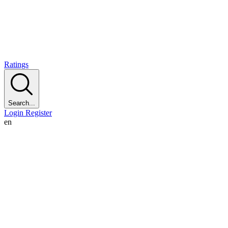
Ratings
Search...
Login
Register
en