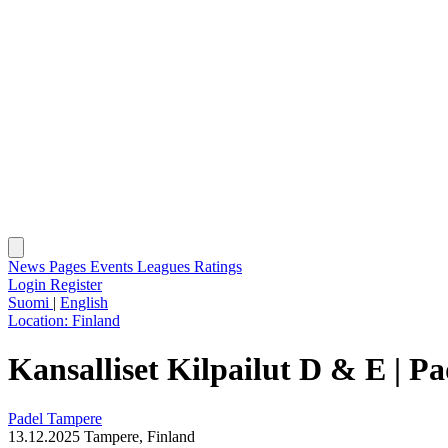
News
Pages
Events
Leagues
Ratings
Login
Register
Suomi
|
English
Location:
Finland
Kansalliset Kilpailut D & E | P
Padel Tampere
13.12.2025
Tampere, Finland