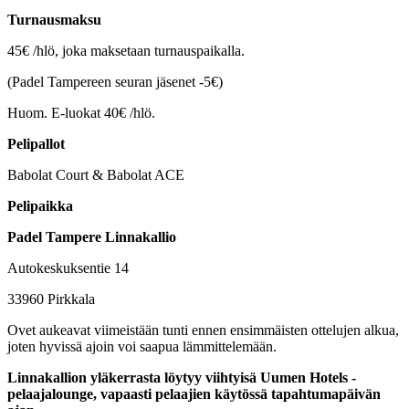
Turnausmaksu
45€ /hlö, joka maksetaan turnauspaikalla.
(Padel Tampereen seuran jäsenet -5€)
Huom. E-luokat 40€ /hlö.
Pelipallot
Babolat Court & Babolat ACE
Pelipaikka
Padel Tampere Linnakallio
Autokeskuksentie 14
33960 Pirkkala
Ovet aukeavat viimeistään tunti ennen ensimmäisten ottelujen alkua,
joten hyvissä ajoin voi saapua lämmittelemään.
Linnakallion yläkerrasta löytyy viihtyisä Uumen Hotels -
pelaajalounge, vapaasti pelaajien käytössä tapahtumapäivän