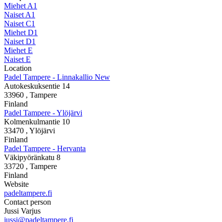
Miehet A1
Naiset A1
Naiset C1
Miehet D1
Naiset D1
Miehet E
Naiset E
Location
Padel Tampere - Linnakallio New
Autokeskuksentie 14
33960
, Tampere
Finland
Padel Tampere - Ylöjärvi
Kolmenkulmantie 10
33470
, Ylöjärvi
Finland
Padel Tampere - Hervanta
Väkipyöränkatu 8
33720
, Tampere
Finland
Website
padeltampere.fi
Contact person
Jussi Varjus
jussi@padeltampere.fi