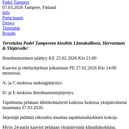
Padel Tampere
07.03.2026
Tampere, Finland
Info
Participants
Draws
Timetable
Results
Tervetuloa Padel Tampereen kisoihin Linnakallioon, Hervantaan
& Ylöjärvelle!
Ilmoittautuminen päättyy KE 25.02.2026 Klo 21:00
Kaaviot ja otteluohjelmat julkaistaan PE 27.02.2026 Klo 14:00
mennessä.
A- ja C-luokissa rankingjärjestys.
D- ja E-luokissa ilmoittautumisjärjestys.
Tapahtuma pelataan lähtökohtaisesti kaikissa luokissa yksipäiväisenä
lauantaina 07.03.2026.
Järjestäjä pidättää oikeuden muuttaa tapahtumaluokkien kokoja.
Myös 24-parin kaaviot pelataan yksipäivisinä kilpailuluokkina.