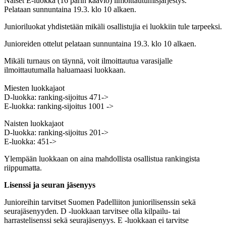
Naiset E-luokka (16 parin kaavio) ilmoittautumisjärjestys.
Pelataan sunnuntaina 19.3. klo 10 alkaen.
Junioriluokat yhdistetään mikäli osallistujia ei luokkiin tule tarpeeksi.
Junioreiden ottelut pelataan sunnuntaina 19.3. klo 10 alkaen.
Mikäli turnaus on täynnä, voit ilmoittautua varasijalle
ilmoittautumalla haluamaasi luokkaan.
Miesten luokkajaot
D-luokka: ranking-sijoitus 471->
E-luokka: ranking-sijoitus 1001 ->
Naisten luokkajaot
D-luokka: ranking-sijoitus 201->
E-luokka: 451->
Ylempään luokkaan on aina mahdollista osallistua rankingista
riippumatta.
Lisenssi ja seuran jäsenyys
Junioreihin tarvitset Suomen Padelliiton juniorilisenssin sekä
seurajäsenyyden. D -luokkaan tarvitsee olla kilpailu- tai
harrastelisenssi sekä seurajäsenyys. E -luokkaan ei tarvitse