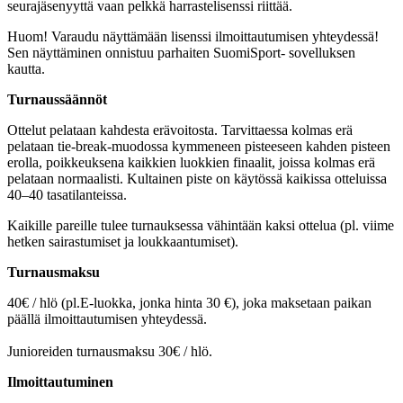
seurajäsenyyttä vaan pelkkä harrastelisenssi riittää.
Huom! Varaudu näyttämään lisenssi ilmoittautumisen yhteydessä!
Sen näyttäminen onnistuu parhaiten SuomiSport- sovelluksen
kautta.
Turnaussäännöt
Ottelut pelataan kahdesta erävoitosta. Tarvittaessa kolmas erä
pelataan tie-break-muodossa kymmeneen pisteeseen kahden pisteen
erolla, poikkeuksena kaikkien luokkien finaalit, joissa kolmas erä
pelataan normaalisti. Kultainen piste on käytössä kaikissa otteluissa
40–40 tasatilanteissa.
Kaikille pareille tulee turnauksessa vähintään kaksi ottelua (pl. viime
hetken sairastumiset ja loukkaantumiset).
Turnausmaksu
40€ / hlö (pl.E-luokka, jonka hinta 30 €), joka maksetaan paikan
päällä ilmoittautumisen yhteydessä.
Junioreiden turnausmaksu 30€ / hlö.
Ilmoittautuminen