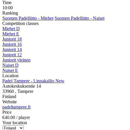
Time
10:00
Ranking
Suomen Padelliitto - Miehet
Suomen Padelliitto - Naiset
Competition classes
Miehet D
Miehet E
Juniorit 18
Juniorit 16
Juniorit 14
Juniorit 12
Juniorit yleinen
Naiset D
Naiset E
Location
Padel Tampere - Linnakallio New
Autokeskuksentie 14
33960
, Tampere
Finland
Website
padeltampere.fi
Price
€40.00
/ player
Your location