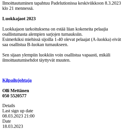
Ilmoittautuminen tapahtuu Padelutionissa keskiviikkoon 8.3.2023
klo 21 mennessä.
Luokkajaot 2023
Luokkajaon tarkoituksena on estää liian kokeneita pelaajia
osallistumasta alempien sarjojen turnauksiin.
Esimerkiksi miehissä sijoilla 1-40 olevat pelaajat (A-luokka) eivät
saa osallistua B-luokan turnaukseen.
Sen sijaan ylempiin luokkiin voin osallistua vapaasti, mikäli
ilmoittautumisehdot täyttyvät muuten.
Kilpailujohtaja
Olli Mettänen
050 5520577
Details
Last sign up date
08.03.2023 21:00
Date
18.03.2023