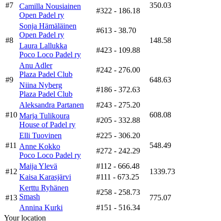
#7
350.03
Camilla Nousiainen
#322
- 186.18
Open Padel ry
Sonja Hämäläinen
#613
- 38.70
Open Padel ry
#8
148.58
Laura Lallukka
#423
- 109.88
Poco Loco Padel ry
Anu Adler
#242
- 276.00
Plaza Padel Club
#9
648.63
Niina Nyberg
#186
- 372.63
Plaza Padel Club
Aleksandra Partanen
#243
- 275.20
#10
608.08
Marja Tulikoura
#205
- 332.88
House of Padel ry
Elli Tuovinen
#225
- 306.20
#11
548.49
Anne Kokko
#272
- 242.29
Poco Loco Padel ry
Maija Ylevä
#112
- 666.48
#12
1339.73
Kaisa Karasjärvi
#111
- 673.25
Kerttu Ryhänen
#258
- 258.73
Smash
#13
775.07
Annina Kurki
#151
- 516.34
Your location