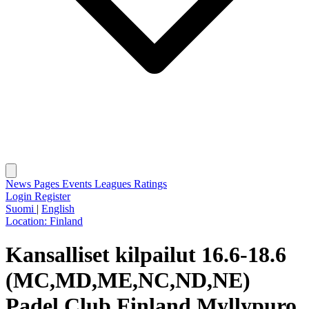
News
Pages
Events
Leagues
Ratings
Login
Register
Suomi
|
English
Location:
Finland
Kansalliset kilpailut 16.6-18.6
(MC,MD,ME,NC,ND,NE)
Padel Club Finland Myllypuro