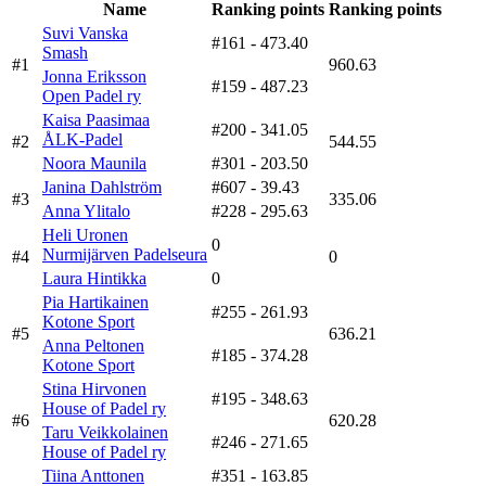
Name
Ranking points
Ranking points
Suvi Vanska
#161
- 473.40
Smash
#1
960.63
Jonna Eriksson
#159
- 487.23
Open Padel ry
Kaisa Paasimaa
#200
- 341.05
ÅLK-Padel
#2
544.55
Noora Maunila
#301
- 203.50
Janina Dahlström
#607
- 39.43
#3
335.06
Anna Ylitalo
#228
- 295.63
Heli Uronen
0
Nurmijärven Padelseura
#4
0
Laura Hintikka
0
Pia Hartikainen
#255
- 261.93
Kotone Sport
#5
636.21
Anna Peltonen
#185
- 374.28
Kotone Sport
Stina Hirvonen
#195
- 348.63
House of Padel ry
#6
620.28
Taru Veikkolainen
#246
- 271.65
House of Padel ry
Tiina Anttonen
#351
- 163.85