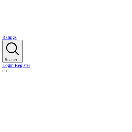
Ratings
Search...
Login
Register
en