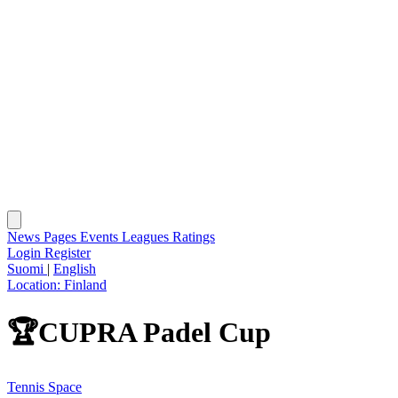
News
Pages
Events
Leagues
Ratings
Login
Register
Suomi
|
English
Location:
Finland
🏆CUPRA Padel Cup
Tennis Space