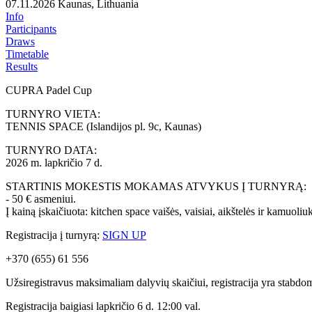
07.11.2026
Kaunas, Lithuania
Info
Participants
Draws
Timetable
Results
CUPRA Padel Cup
TURNYRO VIETA:
TENNIS SPACE (Islandijos pl. 9c, Kaunas)
TURNYRO DATA:
2026 m. lapkričio 7 d.
STARTINIS MOKESTIS MOKAMAS ATVYKUS Į TURNYRĄ:
- 50 € asmeniui.
Į kainą įskaičiuota: kitchen space vaišės, vaisiai, aikštelės ir kamuoliuk
Registracija į turnyrą:
SIGN UP
+370 (655) 61 556
Užsiregistravus maksimaliam dalyvių skaičiui, registracija yra stabdo
Registracija baigiasi lapkričio 6 d. 12:00 val.