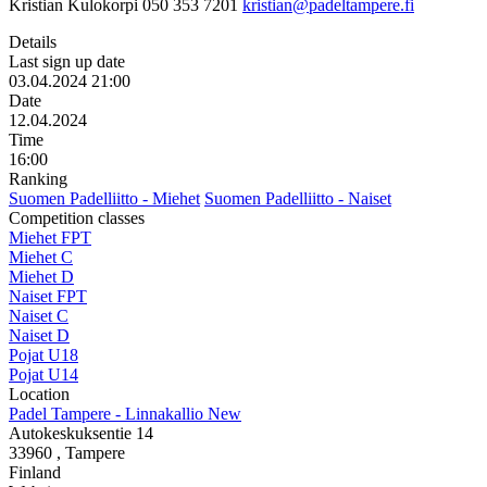
Kristian Kulokorpi 050 353 7201
kristian@padeltampere.fi
Details
Last sign up date
03.04.2024 21:00
Date
12.04.2024
Time
16:00
Ranking
Suomen Padelliitto - Miehet
Suomen Padelliitto - Naiset
Competition classes
Miehet FPT
Miehet C
Miehet D
Naiset FPT
Naiset C
Naiset D
Pojat U18
Pojat U14
Location
Padel Tampere - Linnakallio New
Autokeskuksentie 14
33960
, Tampere
Finland