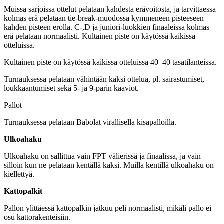
Muissa sarjoissa ottelut pelataan kahdesta erävoitosta, ja tarvittaessa
kolmas erä pelataan tie-break-muodossa kymmeneen pisteeseen
kahden pisteen erolla. C-,D ja juniori-luokkien finaaleissa kolmas
erä pelataan normaalisti. Kultainen piste on käytössä kaikissa
otteluissa.
Kultainen piste on käytössä kaikissa otteluissa 40–40 tasatilanteissa.
Turnauksessa pelataan vähintään kaksi ottelua, pl. sairastumiset,
loukkaantumiset sekä 5- ja 9-parin kaaviot.
Pallot
Turnauksessa pelataan Babolat virallisella kisapalloilla.
Ulkoahaku
Ulkoahaku on sallittua vain FPT välierissä ja finaalissa, ja vain
silloin kun ne pelataan kentällä kaksi. Muilla kentillä ulkoahaku on
kiellettyä.
Kattopalkit
Pallon ylittäessä kattopalkin jatkuu peli normaalisti, mikäli pallo ei
osu kattorakenteisiin.