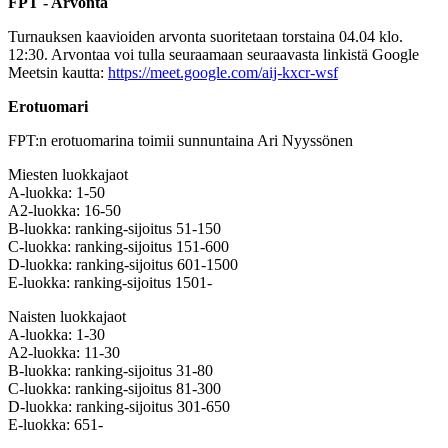
FPT - Arvonta
Turnauksen kaavioiden arvonta suoritetaan torstaina 04.04 klo.
12:30. Arvontaa voi tulla seuraamaan seuraavasta linkistä Google
Meetsin kautta:
https://meet.google.com/aij-kxcr-wsf
Erotuomari
FPT:n erotuomarina toimii sunnuntaina Ari Nyyssönen
Miesten luokkajaot
A-luokka: 1-50
A2-luokka: 16-50
B-luokka: ranking-sijoitus 51-150
C-luokka: ranking-sijoitus 151-600
D-luokka: ranking-sijoitus 601-1500
E-luokka: ranking-sijoitus 1501-
Naisten luokkajaot
A-luokka: 1-30
A2-luokka: 11-30
B-luokka: ranking-sijoitus 31-80
C-luokka: ranking-sijoitus 81-300
D-luokka: ranking-sijoitus 301-650
E-luokka: 651-