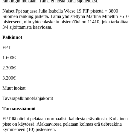
rankingin mukaan. Tämä ei nosta paria sijoitetuksi.
Naiset Fpt sarjassa Julia Isabella Wiese 19 FIP pistettä = 3800
Suomen ranking pistettä. Tämä yhdistettynä Martina Minettin 7610
pisteeseen, niin yhteenlaskettu pistemäärä on 11410, joka tarkoittaa
3/4 sijoittamista kaaviossa.
Palkinnot
FPT
1.600€
2.300€
3.200€
Muut luokat
Tavarapalkinnot/lahjakortit
Turnaussäännöt
FPT:llä ottelut pelataan normaalisti kahdesta erävoitosta. Kultainen
piste on käytössä. Alakaaviossa pelataan kolmas erä tiebreakina
kymmeneen (10) pisteeseen.