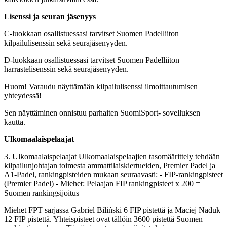
Lisenssi ja seuran jäsenyys
C-luokkaan osallistuessasi tarvitset Suomen Padelliiton
kilpailulisenssin sekä seurajäsenyyden.
D-luokkaan osallistuessasi tarvitset Suomen Padelliiton
harrastelisenssin sekä seurajäsenyyden.
Huom! Varaudu näyttämään kilpailulisenssi ilmoittautumisen
yhteydessä!
Sen näyttäminen onnistuu parhaiten SuomiSport- sovelluksen
kautta.
Ulkomaalaispelaajat
3. Ulkomaalaispelaajat Ulkomaalaispelaajien tasomäärittely tehdään
kilpailunjohtajan toimesta ammattilaiskiertueiden, Premier Padel ja
A1-Padel, rankingpisteiden mukaan seuraavasti: - FIP-rankingpisteet
(Premier Padel) - Miehet: Pelaajan FIP rankingpisteet x 200 =
Suomen rankingsijoitus
Miehet FPT sarjassa Gabriel Biliński 6 FIP pistettä ja Maciej Naduk
12 FIP pistettä. Yhteispisteet ovat tällöin 3600 pistettä Suomen