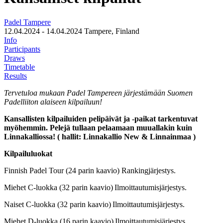
Padel Tampere
12.04.2024 - 14.04.2024
Tampere, Finland
Info
Participants
Draws
Timetable
Results
Tervetuloa mukaan Padel Tampereen järjestämään Suomen
Padelliiton alaiseen kilpailuun!
Kansallisten kilpailuiden pelipäivät ja -paikat tarkentuvat
myöhemmin.
Pelejä tullaan pelaamaan muuallakin kuin
Linnakalliossa! ( hallit: Linnakallio New & Linnainmaa )
Kilpailuluokat
Finnish Padel Tour (24 parin kaavio) Rankingjärjestys.
Miehet C-luokka (32 parin kaavio) Ilmoittautumisjärjestys.
Naiset C-luokka (32 parin kaavio) Ilmoittautumisjärjestys.
Miehet D-luokka (16 parin kaavio) Ilmoittautumisjärjestys.