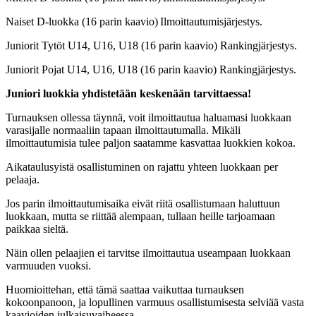
Naiset D-luokka (16 parin kaavio) Ilmoittautumisjärjestys.
Juniorit Tytöt U14, U16, U18 (16 parin kaavio) Rankingjärjestys.
Juniorit Pojat U14, U16, U18 (16 parin kaavio) Rankingjärjestys.
Juniori luokkia yhdistetään keskenään tarvittaessa!
Turnauksen ollessa täynnä, voit ilmoittautua haluamasi luokkaan
varasijalle normaaliin tapaan ilmoittautumalla. Mikäli
ilmoittautumisia tulee paljon saatamme kasvattaa luokkien kokoa.
Aikataulusyistä osallistuminen on rajattu yhteen luokkaan per
pelaaja.
Jos parin ilmoittautumisaika eivät riitä osallistumaan haluttuun
luokkaan, mutta se riittää alempaan, tullaan heille tarjoamaan
paikkaa sieltä.
Näin ollen pelaajien ei tarvitse ilmoittautua useampaan luokkaan
varmuuden vuoksi.
Huomioittehan, että tämä saattaa vaikuttaa turnauksen
kokoonpanoon, ja lopullinen varmuus osallistumisesta selviää vasta
kaavioiden julkaisuvaiheessa.