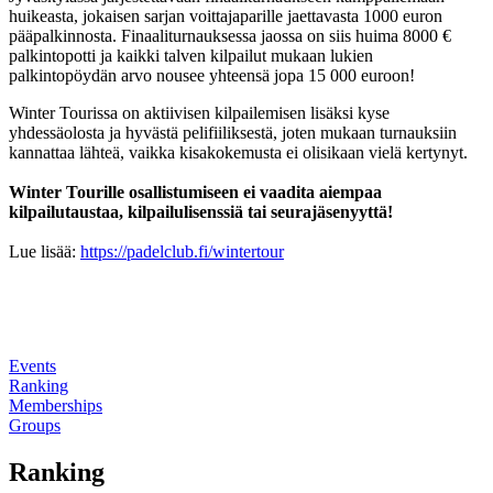
huikeasta, jokaisen sarjan voittajaparille jaettavasta 1000 euron
pääpalkinnosta. Finaaliturnauksessa jaossa on siis huima 8000 €
palkintopotti ja kaikki talven kilpailut mukaan lukien
palkintopöydän arvo nousee yhteensä jopa 15 000 euroon!
Winter Tourissa on aktiivisen kilpailemisen lisäksi kyse
yhdessäolosta ja hyvästä pelifiiliksestä, joten mukaan turnauksiin
kannattaa lähteä, vaikka kisakokemusta ei olisikaan vielä kertynyt.
Winter Tourille osallistumiseen ei vaadita aiempaa
kilpailutaustaa, kilpailulisenssiä tai seurajäsenyyttä!
Lue lisää:
https://padelclub.fi/wintertour
Events
Ranking
Memberships
Groups
Ranking