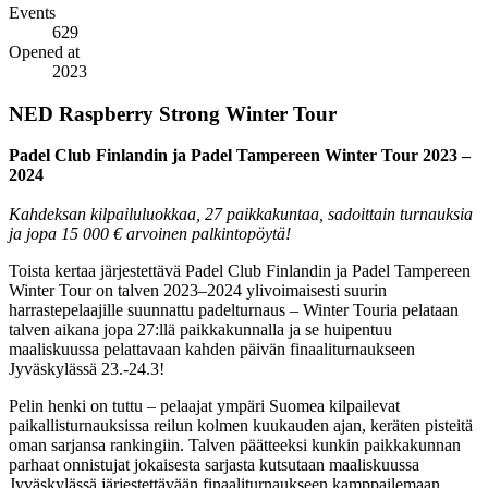
Events
629
Opened at
2023
NED Raspberry Strong Winter Tour
Padel Club Finlandin ja Padel Tampereen Winter Tour 2023 –
2024
Kahdeksan kilpailuluokkaa, 27 paikkakuntaa, sadoittain turnauksia
ja jopa 15 000 € arvoinen palkintopöytä!
Toista kertaa järjestettävä Padel Club Finlandin ja Padel Tampereen
Winter Tour on talven 2023–2024 ylivoimaisesti suurin
harrastepelaajille suunnattu padelturnaus – Winter Touria pelataan
talven aikana jopa 27:llä paikkakunnalla ja se huipentuu
maaliskuussa pelattavaan kahden päivän finaaliturnaukseen
Jyväskylässä 23.-24.3!
Pelin henki on tuttu – pelaajat ympäri Suomea kilpailevat
paikallisturnauksissa reilun kolmen kuukauden ajan, keräten pisteitä
oman sarjansa rankingiin. Talven päätteeksi kunkin paikkakunnan
parhaat onnistujat jokaisesta sarjasta kutsutaan maaliskuussa
Jyväskylässä järjestettävään finaaliturnaukseen kamppailemaan