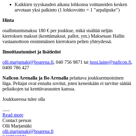
Kaikkien syyskauden aikana lohkonsa voittaneiden kesken
arvotaan yksi palkinto (1 lohkovoitto = 1 "arpalipuke")
Hinta
osallistumismaksu 180 € per joukkue, mikä sisältää neljän
kierroksen maksut (kenttämaksut, pallot, ym.) Maksetaan Hallin
vastaanottoon ensimmäisen kierroksen pelien yhteydessä.
Ilmoittautumiset ja lisätiedot
olli.marjamaki@boarena.fi
, 040 756 9871 tai
jussi.laine@naficon.fi
,
0400 786 427
Naficon Arenalla ja Bo Arenalla
pelattava joukkuemuotoinen
liiga. Peliajat ovat ennalta sovitut, joten kenenkään ei tarvitse säätää
peliaikojen tai kenttävarausten kanssa.
Joukkueessa tulee olla
......
Read more
Contact person
Olli Marjamäki
olli.marjamaki@boarena.fi