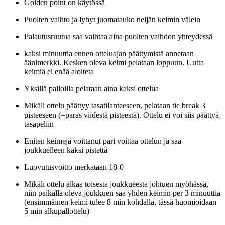
Golden point on käytössä
Puolten vaihto ja lyhyt juomatauko neljän keimin välein
Palautusruutua saa vaihtaa aina puolten vaihdon yhteydessä
kaksi minuuttia ennen otteluajan päättymistä annetaan
äänimerkki. Kesken oleva keimi pelataan loppuun. Uutta
keimiä ei enää aloiteta
Yksillä palloilla pelataan aina kaksi ottelua
Mikäli ottelu päättyy tasatilanteeseen, pelataan tie break 3
pisteeseen (=paras viidestä pisteestä). Ottelu ei voi siis päättyä
tasapeliin
Eniten keimejä voittanut pari voittaa ottelun ja saa
joukkuelleen kaksi pistettä
Luovutusvoitto merkataan 18-0
Mikäli ottelu alkaa toisesta joukkueesta johtuen myöhässä,
niin paikalla oleva joukkuen saa yhden keimin per 3 minuuttia
(ensimmäinen keimi tulee 8 min kohdalla, tässä huomioidaan
5 min alkupallottelu)