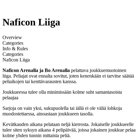
Naficon Liiga
Overview
Categories
Info & Rules
Categories
Naficon Liiga
Naficon Arenalla ja Bo Arenalla
pelattava joukkuemuotoinen
liiga. Peliajat ovat ennalta sovitut, joten kenenkään ei tarvitse säätää
peliaikojen tai kenttävarausten kanssa.
Joukkueessa tulee olla minimissään kolme suht samantasoista
pelaajaa
Sarjoja on vain yksi, sukupuolella tai iällä ei ole väliä lohkoja
muodostettaessa, ainoastaan joukkueen tasolla.
Kevätkauden aikana pelataan neljä kierrosta. Jokaiselle joukkueelle
tulee siten syksyn aikana 4 pelipäivää, joissa jokainen joukkue pelaa
kolme yhden tunnin mittaista peliä.