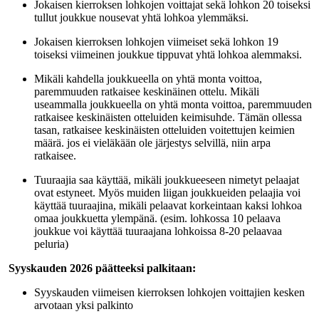
Jokaisen kierroksen lohkojen voittajat sekä lohkon 20 toiseksi
tullut joukkue nousevat yhtä lohkoa ylemmäksi.
Jokaisen kierroksen lohkojen viimeiset sekä lohkon 19
toiseksi viimeinen joukkue tippuvat yhtä lohkoa alemmaksi.
Mikäli kahdella joukkueella on yhtä monta voittoa,
paremmuuden ratkaisee keskinäinen ottelu. Mikäli
useammalla joukkueella on yhtä monta voittoa, paremmuuden
ratkaisee keskinäisten otteluiden keimisuhde. Tämän ollessa
tasan, ratkaisee keskinäisten otteluiden voitettujen keimien
määrä. jos ei vieläkään ole järjestys selvillä, niin arpa
ratkaisee.
Tuuraajia saa käyttää, mikäli joukkueeseen nimetyt pelaajat
ovat estyneet. Myös muiden liigan joukkueiden pelaajia voi
käyttää tuuraajina, mikäli pelaavat korkeintaan kaksi lohkoa
omaa joukkuetta ylempänä. (esim. lohkossa 10 pelaava
joukkue voi käyttää tuuraajana lohkoissa 8-20 pelaavaa
peluria)
Syyskauden 2026 päätteeksi palkitaan:
Syyskauden viimeisen kierroksen lohkojen voittajien kesken
arvotaan yksi palkinto