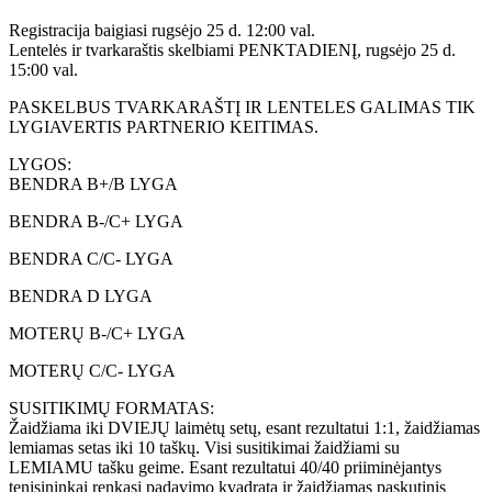
Registracija baigiasi rugsėjo 25 d. 12:00 val.
Lentelės ir tvarkaraštis skelbiami PENKTADIENĮ, rugsėjo 25 d.
15:00 val.
PASKELBUS TVARKARAŠTĮ IR LENTELES GALIMAS TIK
LYGIAVERTIS PARTNERIO KEITIMAS.
LYGOS:
BENDRA B+/B LYGA
BENDRA B-/C+ LYGA
BENDRA C/C- LYGA
BENDRA D LYGA
MOTERŲ B-/C+ LYGA
MOTERŲ C/C- LYGA
SUSITIKIMŲ FORMATAS:
Žaidžiama iki DVIEJŲ laimėtų setų, esant rezultatui 1:1, žaidžiamas
lemiamas setas iki 10 taškų. Visi susitikimai žaidžiami su
LEMIAMU tašku geime. Esant rezultatui 40/40 priiminėjantys
tenisininkai renkasi padavimo kvadratą ir žaidžiamas paskutinis