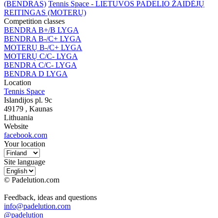
(BENDRAS)
Tennis Space - LIETUVOS PADELIO ŽAIDĖJŲ
REITINGAS (MOTERŲ)
Competition classes
BENDRA B+/B LYGA
BENDRA B-/C+ LYGA
MOTERŲ B-/C+ LYGA
MOTERŲ C/C- LYGA
BENDRA C/C- LYGA
BENDRA D LYGA
Location
Tennis Space
Islandijos pl. 9c
49179
, Kaunas
Lithuania
Website
facebook.com
Your location
Site language
© Padelution.com
Feedback, ideas and questions
info@padelution.com
@padelution