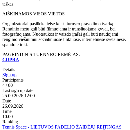
taškas.
AIŠKINAMOS VISOS VIETOS
Organizatoriai pasilieka teisę keisti turnyro pravedimo tvarką.
Renginio metu gali būti filmuojama ir transliuojama gyvai, bei
fotografuojama. Nuotraukos ir vaizdo įrašai gali būti naudojami
renginio viešinimui socialiniuose tinkluose, internetinėse svetainėse,
spaudoje ir kt.
PAGRINDINIS TURNYRO REMĖJAS:
CUPRA
Details
Sign up
Participants
4 / 80
Last sign up date
25.09.2026 12:00
Date
26.09.2026
Time
10:00
Ranking
Tennis Space - LIETUVOS PADELIO ŽAIDĖJŲ REITINGAS