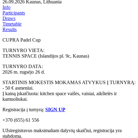
26.09.2026
Kaunas, Lithuania
Info
Participants
Draws
Timetable
Results
CUPRA Padel Cup
TURNYRO VIETA:
TENNIS SPACE (Islandijos pl. 9c, Kaunas)
TURNYRO DATA:
2026 m. rugsėjo 26 d.
STARTINIS MOKESTIS MOKAMAS ATVYKUS Į TURNYRĄ:
- 50 € asmeniui.
Į kainą įskaičiuota: kitchen space vaišės, vaisiai, aikštelės ir
kamuoliukai.
Registracija į turnyrą:
SIGN UP
+370 (655) 61 556
Užsiregistravus maksimaliam dalyvių skaičiui, registracija yra
stabdoma.