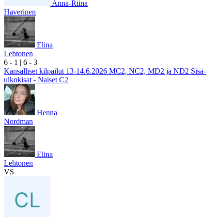
Anna-Riina
Haverinen
Elina
Lehtonen
6
- 1
|
6
- 3
Kansalliset kilpailut 13-14.6.2026 MC2, NC2, MD2 ja ND2 Sisä-
ulkokisat - Naiset C2
Henna
Nordman
Elina
Lehtonen
VS