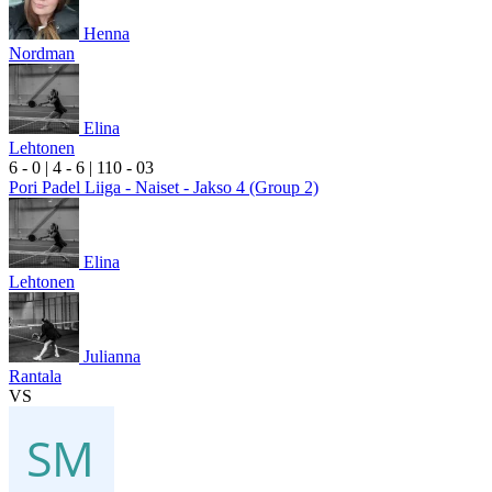
Henna
Nordman
Elina
Lehtonen
6
- 0
|
4
- 6
|
1
10
- 0
3
Pori Padel Liiga - Naiset - Jakso 4 (Group 2)
Elina
Lehtonen
Julianna
Rantala
VS