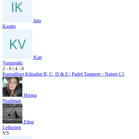
Iida
Kautto
Kati
Vastamäki
2
- 6
|
4
- 6
Kansalliset Kilpailut B, C, D & E | Padel Tampere - Naiset C1
Henna
Nordman
Elina
Lehtonen
VS