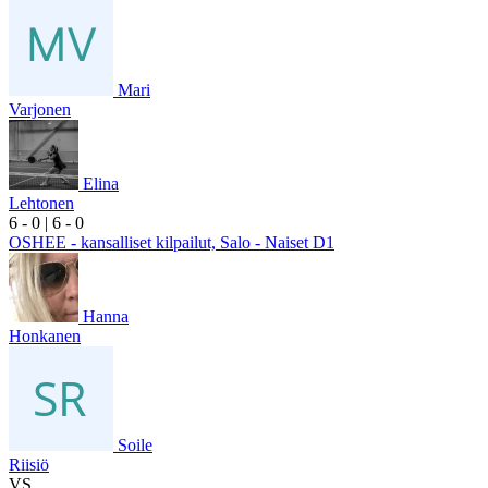
Mari
Varjonen
Elina
Lehtonen
6
- 0
|
6
- 0
OSHEE - kansalliset kilpailut, Salo - Naiset D1
Hanna
Honkanen
Soile
Riisiö
VS