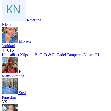
Katariina
Niemi
Mikaela
Jankkari
4
- 6
|
5
- 7
Kansalliset Kilpailut B, C, D & E | Padel Tampere - Naiset C1
Kati
Mansikkaviita
Suvi
Panschin
VS