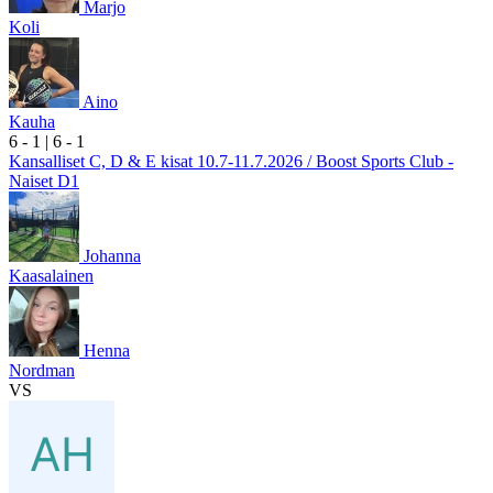
Marjo
Koli
Aino
Kauha
6
- 1
|
6
- 1
Kansalliset C, D & E kisat 10.7-11.7.2026 / Boost Sports Club -
Naiset D1
Johanna
Kaasalainen
Henna
Nordman
VS