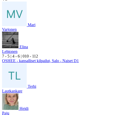
Mari
Varjonen
Elina
Lehtonen
7
- 5
|
4
- 6
|
0
10
- 1
12
OSHEE - kansalliset kilpailut, Salo - Naiset D1
Terhi
Lautkankare
Heidi
Paju