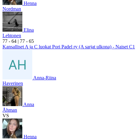
Henna
Nordman
Elina
Lehtonen
7
7
- 6
4
|
7
7
- 6
5
Kansalliset A ja C luokat Pori Padel ry (A sarjat ulkona) - Naiset C1
Anna-Riina
Haverinen
Anna
Åhman
VS
Henna