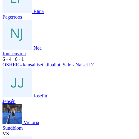
Elina
Fagerroos
Nea
Joutsenvirta
6
- 4
|
6
- 1
OSHEE - kansalliset kilpailut, Salo - Naiset D1
Josefin
Jensén
Victoria
Sundblom
VS