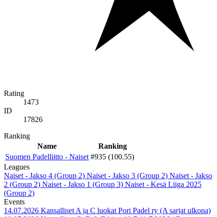
Rating
1473
ID
17826
Ranking
Name
Ranking
Suomen Padelliitto - Naiset
#935 (100.55)
Leagues
Naiset - Jakso 4 (Group 2)
Naiset - Jakso 3 (Group 2)
Naiset - Jakso
2 (Group 2)
Naiset - Jakso 1 (Group 3)
Naiset - Kesä Liiga 2025
(Group 2)
Events
14.07.2026
Kansalliset A ja C luokat Pori Padel ry (A sarjat ulkona)