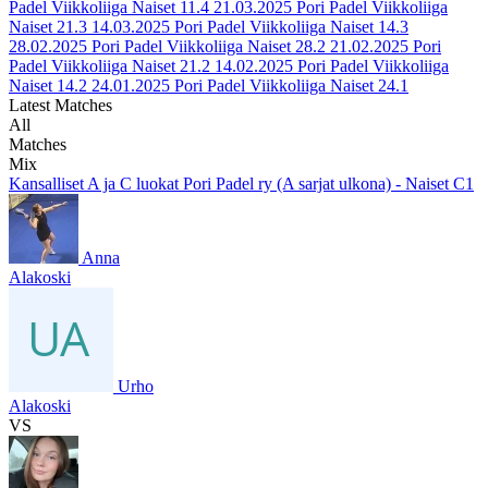
Padel Viikkoliiga Naiset 11.4
21.03.2025
Pori Padel Viikkoliiga
Naiset 21.3
14.03.2025
Pori Padel Viikkoliiga Naiset 14.3
28.02.2025
Pori Padel Viikkoliiga Naiset 28.2
21.02.2025
Pori
Padel Viikkoliiga Naiset 21.2
14.02.2025
Pori Padel Viikkoliiga
Naiset 14.2
24.01.2025
Pori Padel Viikkoliiga Naiset 24.1
Latest Matches
All
Matches
Mix
Kansalliset A ja C luokat Pori Padel ry (A sarjat ulkona) - Naiset C1
Anna
Alakoski
Urho
Alakoski
VS