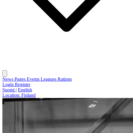
News
Pages
Events
Leagues
Ratings
Login
Register
Suomi
|
English
Location:
Finland