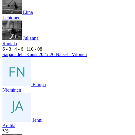
Elina
Lehtonen
Julianna
Rantala
6
- 3
|
4
- 6
|
1
10
- 0
8
Sarjapadel - Kausi 2025-26 Naiset - Vitonen
Filippa
Nieminen
Jenni
Anttila
VS