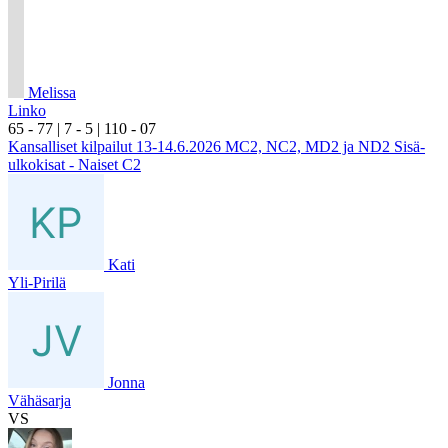
Melissa
Linko
6
5
- 7
7
|
7
- 5
|
1
10
- 0
7
Kansalliset kilpailut 13-14.6.2026 MC2, NC2, MD2 ja ND2 Sisä-
ulkokisat - Naiset C2
Kati
Yli-Pirilä
Jonna
Vähäsarja
VS