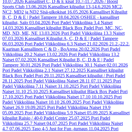
10.07.2026
Kansalliset C, D & E kisat 10.7-11.7.2026 / Boost
Sports Club
13.06.2026
Kansalliset kilpailut 13-14.6.2026 MC2,
NC2, MD2 ja ND2 Sisä-ulkokisat
16.05.2026
Kansalliset Kilpailut
B, C, D & E | Padel Tampere
18.04.2026
OSHEE - kansalliset
kilpailut, Salo
03.04.2026
Pori Padel Viikkoliiga 3.4 Naiset
14.03.2026
Kansalliset kilpailut Black Box Padel Pori, MC, NC,
MD, ND, ME, NE
13.03.2026
Pori Padel Viikkoliiga 13.3 Naiset
07.03.2026
Kansalliset Kilpailut A, C, D & E | Padel Tampere
06.03.2026
Pori Padel Viikkoliiga 6.3 Naiset
21.02.2026
21.2.-22.2.
Kaarinan Kansallinen C & D - BoArena
20.02.2026
Pori Padel
Viikkoliiga 20.2 Naiset
13.02.2026
Pori Padel Viikkoliiga 13.2
Naiset
07.02.2026
Kansalliset Kilpailut B, C, D & E | Padel
Tampere
30.01.2026
Pori Padel Viikkoliiga 30.1 Naiset
02.01.2026
Pori Padel Viikkoliiga 2.1 Naiset
27.12.2025
Kansalliset kilpailut
Black Box Padel Pori
29.11.2025
Kansalliset kilpailut / Pori Padel
28.11.2025
Pori Padel Viikkoliiga Naiset 28.11
07.11.2025
Pori
Padel Viikkoliiga 7.11 Naiset
31.10.2025
Pori Padel Viikkoliiga
Naiset 31.10
25.10.2025
Kansalliset kilpailut Black Box Padel Pori
17.10.2025
Pori Padel Viikkoliiga Naiset 17.10
10.10.2025
Pori
Padel Viikkoliiga Naiset 10.10
26.09.2025
Pori Padel Viikkoliiga
Naiset 26.9
19.09.2025
Pori Padel Viikkoliiga Naiset 19.9
05.09.2025
Pori Padel Viikkoliiga 5.9 Naiset
05.09.2025
Kansalliset
kilpailut Raisio / 40-0 Padel Center
25.07.2025
Pori Padel
Viikkoliiga 25.7 Naiset
04.07.2025
Pori Padel Viikkoliiga Naiset
4.7
07.06.2025
Taso 4-5 Just for Fun -turnaus
11.04.2025
Pori