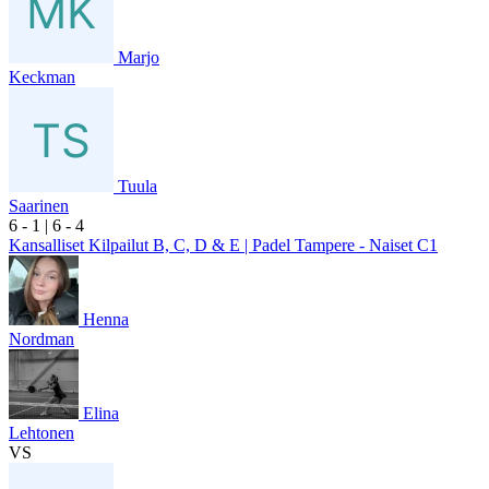
Marjo
Keckman
Tuula
Saarinen
6
- 1
|
6
- 4
Kansalliset Kilpailut B, C, D & E | Padel Tampere - Naiset C1
Henna
Nordman
Elina
Lehtonen
VS