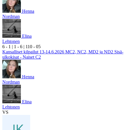
Henna
Nordman
Elina
Lehtonen
6
- 1
|
1
- 6
|
1
10
- 0
5
Kansalliset kilpailut 13-14.6.2026 MC2, NC2, MD2 ja ND2 Sisä-
ulkokisat - Naiset C2
Henna
Nordman
Elina
Lehtonen
VS