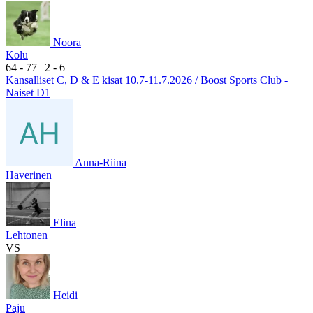
Noora
Kolu
6
4
- 7
7
|
2
- 6
Kansalliset C, D & E kisat 10.7-11.7.2026 / Boost Sports Club -
Naiset D1
Anna-Riina
Haverinen
Elina
Lehtonen
VS
Heidi
Paju