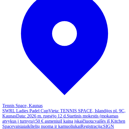
Tennis Space, Kaunas
SWRL Ladies Padel CupVieta: TENNIS SPACE, Islandijos pl. 9C,
KaunasData: 2026 m. rugsėjo 12 d.Startinis mokestis (mokamas
atvykus į turnyrą):50 € asmeniuiĮ kainą įskaičiuota:vaišės iš Kitchen
Spacevaisiaiaikštelių nuoma ir kamuoliukaiRegistracija:SIGN