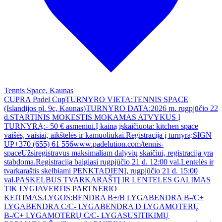
Tennis Space, Kaunas
CUPRA Padel CupTURNYRO VIETA:TENNIS SPACE
(Islandijos pl. 9c, Kaunas)TURNYRO DATA:2026 m. rugpjūčio 22
d.STARTINIS MOKESTIS MOKAMAS ATVYKUS Į
TURNYRĄ:- 50 € asmeniui.Į kainą įskaičiuota: kitchen space
vaišės, vaisiai, aikštelės ir kamuoliukai.Registracija į turnyrą:SIGN
UP+370 (655) 61 556www.padelution.com/tennis-
spaceUžsiregistravus maksimaliam dalyvių skaičiui, registracija yra
stabdoma.Registracija baigiasi rugpjūčio 21 d. 12:00 val.Lentelės ir
tvarkaraštis skelbiami PENKTADIENĮ, rugpjūčio 21 d. 15:00
val.PASKELBUS TVARKARAŠTĮ IR LENTELES GALIMAS
TIK LYGIAVERTIS PARTNERIO
KEITIMAS.LYGOS:BENDRA B+/B LYGABENDRA B-/C+
LYGABENDRA C/C- LYGABENDRA D LYGAMOTERŲ
B-/C+ LYGAMOTERŲ C/C- LYGASUSITIKIMŲ