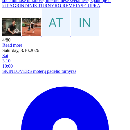
socialiniuose tinkluose, internetinėse svetainėse, spaudoje ir
kt.PAGRINDINIS TURNYRO REMĖJAS:CUPRA
4/80
Read more
Saturday, 3.10.2026
Sat
3.10
10:00
SKINLOVERS moterų padelio turnyras