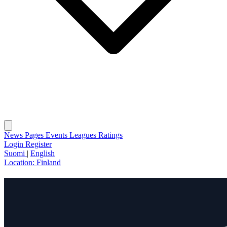
News
Pages
Events
Leagues
Ratings
Login
Register
Suomi
|
English
Location:
Finland