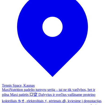
Tennis Space, Kaunas
MaxiNutrition padelio turnyrų serija – tai ne tik varžybos, bet ir
pilna Maxi patirtis 💥🏆 Dalyvius ir svečius vaišiname proteino
kokteiliais ☕🥤, elektrolitais ⚡, gėrimais 🧊, kviesime į degustacijas