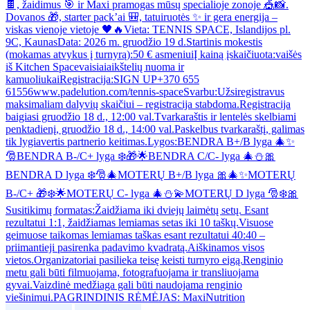
🍫, žaidimus 🎯 ir Maxi pramogas mūsų specialioje zonoje 🎪📸.
Dovanos 🎁, starter pack’ai 🎒, tatuiruotės ✨ ir gera energija –
viskas vienoje vietoje 🖤🔥Vieta: TENNIS SPACE, Islandijos pl.
9C, KaunasData: 2026 m. gruodžio 19 d.Startinis mokestis
(mokamas atvykus į turnyrą):50 € asmeniuiĮ kainą įskaičiuota:vaišės
iš Kitchen Spacevaisiaiaikštelių nuoma ir
kamuoliukaiRegistracija:SIGN UP+370 655
61556www.padelution.com/tennis-spaceSvarbu:Užsiregistravus
maksimaliam dalyvių skaičiui – registracija stabdoma.Registracija
baigiasi gruodžio 18 d., 12:00 val.Tvarkaraštis ir lentelės skelbiami
penktadienį, gruodžio 18 d., 14:00 val.Paskelbus tvarkaraštį, galimas
tik lygiavertis partnerio keitimas.Lygos:BENDRA B+/B lyga 🎄✨
🎅BENDRA B-/C+ lyga ❄️🎁🌟BENDRA C/C- lyga 🎄⛄🎀
BENDRA D lyga ❄️🎅🎄MOTERŲ B+/B lyga 🎀🎄✨MOTERŲ
B-/C+ 🎁❄️🌟MOTERŲ C- lyga 🎄⛄💫MOTERŲ D lyga 🎅❄️🎀
Susitikimų formatas:Žaidžiama iki dviejų laimėtų setų. Esant
rezultatui 1:1, žaidžiamas lemiamas setas iki 10 taškų.Visuose
geimuose taikomas lemiamas taškas esant rezultatui 40:40 –
priimantieji pasirenka padavimo kvadratą.Aiškinamos visos
vietos.Organizatoriai pasilieka teisę keisti turnyro eigą.Renginio
metu gali būti filmuojama, fotografuojama ir transliuojama
gyvai.Vaizdinė medžiaga gali būti naudojama renginio
viešinimui.PAGRINDINIS RĖMĖJAS: MaxiNutrition