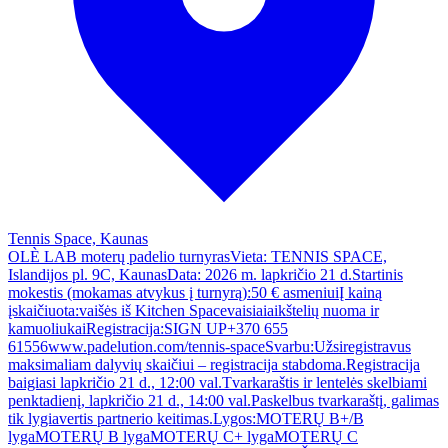
Tennis Space, Kaunas
OLÈ LAB moterų padelio turnyrasVieta: TENNIS SPACE,
Islandijos pl. 9C, KaunasData: 2026 m. lapkričio 21 d.Startinis
mokestis (mokamas atvykus į turnyrą):50 € asmeniuiĮ kainą
įskaičiuota:vaišės iš Kitchen Spacevaisiaiaikštelių nuoma ir
kamuoliukaiRegistracija:SIGN UP+370 655
61556www.padelution.com/tennis-spaceSvarbu:Užsiregistravus
maksimaliam dalyvių skaičiui – registracija stabdoma.Registracija
baigiasi lapkričio 21 d., 12:00 val.Tvarkaraštis ir lentelės skelbiami
penktadienį, lapkričio 21 d., 14:00 val.Paskelbus tvarkaraštį, galimas
tik lygiavertis partnerio keitimas.Lygos:MOTERŲ B+/B
lygaMOTERŲ B lygaMOTERŲ C+ lygaMOTERŲ C