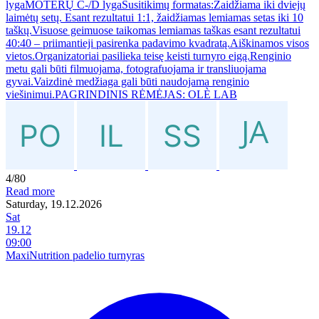
lygaMOTERŲ C-/D lygaSusitikimų formatas:Žaidžiama iki dviejų
laimėtų setų. Esant rezultatui 1:1, žaidžiamas lemiamas setas iki 10
taškų.Visuose geimuose taikomas lemiamas taškas esant rezultatui
40:40 – priimantieji pasirenka padavimo kvadratą.Aiškinamos visos
vietos.Organizatoriai pasilieka teisę keisti turnyro eigą.Renginio
metu gali būti filmuojama, fotografuojama ir transliuojama
gyvai.Vaizdinė medžiaga gali būti naudojama renginio
viešinimui.PAGRINDINIS RĖMĖJAS: OLÈ LAB
4/80
Read more
Saturday, 19.12.2026
Sat
19.12
09:00
MaxiNutrition padelio turnyras