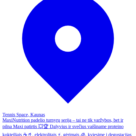
Tennis Space, Kaunas
MaxiNutrition padelio turnyrų serija – tai ne tik varžybos, bet ir
pilna Maxi patirtis 💥🏆 Dalyvius ir svečius vaišiname proteino
kokteiliais ☕🥤, elektrolitais ⚡, gėrimais 🧊, kviesime į degustacijas