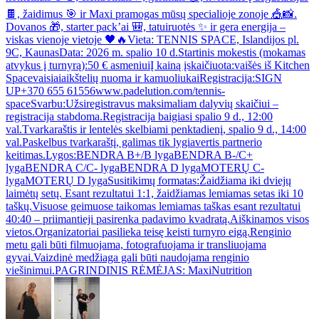
🍫, žaidimus 🎯 ir Maxi pramogas mūsų specialioje zonoje 🎪📸.
Dovanos 🎁, starter pack’ai 🎒, tatuiruotės ✨ ir gera energija –
viskas vienoje vietoje 🖤🔥Vieta: TENNIS SPACE, Islandijos pl.
9C, KaunasData: 2026 m. spalio 10 d.Startinis mokestis (mokamas
atvykus į turnyrą):50 € asmeniuiĮ kainą įskaičiuota:vaišės iš Kitchen
Spacevaisiaiaikštelių nuoma ir kamuoliukaiRegistracija:SIGN
UP+370 655 61556www.padelution.com/tennis-
spaceSvarbu:Užsiregistravus maksimaliam dalyvių skaičiui –
registracija stabdoma.Registracija baigiasi spalio 9 d., 12:00
val.Tvarkaraštis ir lentelės skelbiami penktadienį, spalio 9 d., 14:00
val.Paskelbus tvarkaraštį, galimas tik lygiavertis partnerio
keitimas.Lygos:BENDRA B+/B lygaBENDRA B-/C+
lygaBENDRA C/C- lygaBENDRA D lygaMOTERŲ C-
lygaMOTERŲ D lygaSusitikimų formatas:Žaidžiama iki dviejų
laimėtų setų. Esant rezultatui 1:1, žaidžiamas lemiamas setas iki 10
taškų.Visuose geimuose taikomas lemiamas taškas esant rezultatui
40:40 – priimantieji pasirenka padavimo kvadratą.Aiškinamos visos
vietos.Organizatoriai pasilieka teisę keisti turnyro eigą.Renginio
metu gali būti filmuojama, fotografuojama ir transliuojama
gyvai.Vaizdinė medžiaga gali būti naudojama renginio
viešinimui.PAGRINDINIS RĖMĖJAS: MaxiNutrition