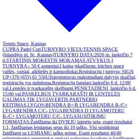
Tennis Space, Kaunas
CUPRA Padel CupTURNYRO VIETA:TENNIS SPACE
(Islandijos pl. 9c, Kaunas)TURNYRO DATA:2026 m. lapkričio 7
d.STARTINIS MOKESTIS MOKAMAS ATVYKUS Į
TURNYRĄ:- 50 € asmeniui.Į kainą įskaičiuota: kitchen space
vaišės, vaisiai, aikštelės ir kamuoliukai.Registracija į turnyrą: SIGN
UP+370 (655) 61 556Užsiregistravus maksimaliam dalyvių skaičiui,
registracija yra stabdoma.Registracija baigiasi lapkričio 6 d. 12:00
val.Lentelės ir tvarkaraštis skelbiami PENKTADIENĮ, lapkričio 6 d.
15:00 val.PASKELBUS TVARKARAŠTĮ IR LENTELES
GALIMAS TIK LYGIAVERTIS PARTNERIO
KEITIMAS.LYGOS:BENDRA B+/B LYGABENDRA B-/C+
LYGABENDRA C/C- LYGABENDRA D LYGAMOTERŲ
B-/C+ LYGAMOTERŲ C/C- LYGASUSITIKIMŲ
FORMATAS:Žaidžiama iki DVIEJŲ laimėtų setų, esant rezultatui
1:1, žaidžiamas lemiamas setas iki 10 taškų. Visi susitikimai
žaidžiami su LEMIAMU tašku geime. Esant rezultatui 40/40
priiminėjantys tenisininkai renkasi padavimo kvadratą ir žaidžiamas