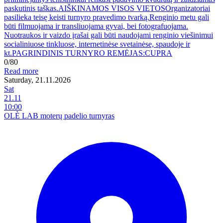
paskutinis taškas.AIŠKINAMOS VISOS VIETOSOrganizatoriai
pasilieka teisę keisti turnyro pravedimo tvarką.Renginio metu gali
būti filmuojama ir transliuojama gyvai, bei fotografuojama.
Nuotraukos ir vaizdo įrašai gali būti naudojami renginio viešinimui
socialiniuose tinkluose, internetinėse svetainėse, spaudoje ir
kt.PAGRINDINIS TURNYRO REMĖJAS:CUPRA
0/80
Read more
Saturday, 21.11.2026
Sat
21.11
10:00
OLÈ LAB moterų padelio turnyras