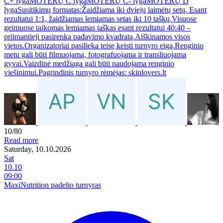
C+ lygaMOTERŲ C lygaMOTERŲ C- lygaMOTERŲ D
lygaSusitikimų formatas:Žaidžiama iki dviejų laimėtų setų. Esant
rezultatui 1:1, žaidžiamas lemiamas setas iki 10 taškų.Visuose
geimuose taikomas lemiamas taškas esant rezultatui 40:40 –
priimantieji pasirenka padavimo kvadratą.Aiškinamos visos
vietos.Organizatoriai pasilieka teisę keisti turnyro eigą.Renginio
metu gali būti filmuojama, fotografuojama ir transliuojama
gyvai.Vaizdinė medžiaga gali būti naudojama renginio
viešinimui.Pagrindinis turnyro rėmėjas: skinlovers.lt
10/80
Read more
Saturday, 10.10.2026
Sat
10.10
09:00
MaxiNutrition padelio turnyras