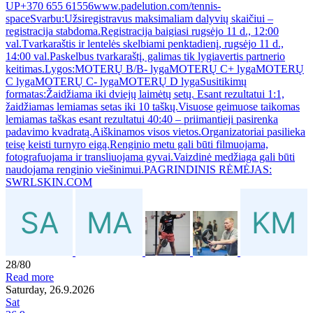
UP+370 655 61556www.padelution.com/tennis-
spaceSvarbu:Užsiregistravus maksimaliam dalyvių skaičiui –
registracija stabdoma.Registracija baigiasi rugsėjo 11 d., 12:00
val.Tvarkaraštis ir lentelės skelbiami penktadienį, rugsėjo 11 d.,
14:00 val.Paskelbus tvarkaraštį, galimas tik lygiavertis partnerio
keitimas.Lygos:MOTERŲ B/B- lygaMOTERŲ C+ lygaMOTERŲ
C lygaMOTERŲ C- lygaMOTERŲ D lygaSusitikimų
formatas:Žaidžiama iki dviejų laimėtų setų. Esant rezultatui 1:1,
žaidžiamas lemiamas setas iki 10 taškų.Visuose geimuose taikomas
lemiamas taškas esant rezultatui 40:40 – priimantieji pasirenka
padavimo kvadratą.Aiškinamos visos vietos.Organizatoriai pasilieka
teisę keisti turnyro eigą.Renginio metu gali būti filmuojama,
fotografuojama ir transliuojama gyvai.Vaizdinė medžiaga gali būti
naudojama renginio viešinimui.PAGRINDINIS RĖMĖJAS:
SWRLSKIN.COM
28/80
Read more
Saturday, 26.9.2026
Sat