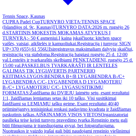
Tennis Space, Kaunas
CUPRA Padel CupTURNYRO VIETA:TENNIS SPACE
(Islandijos pl. 9c, Kaunas)TURNYRO DATA:2026 m. rugsėjo 26
d.STARTINIS MOKESTIS MOKAMAS ATVYKUS Į
TURNYRĄ:- 50 € asmeniui.Į kainą įskaičiuota: kitchen space
vaišės, vaisiai, aikštelės ir kamuoliukai.Registracija į turnyrą: SIGN
UP+370 (655) 61 556Užsiregistravus maksimaliam dalyvių skaičiui,
registracija yra stabdoma.Registracija baigiasi rugsėjo 25 d. 12:00
val.Lentelės ir tvarkaraštis skelbiami PENKTADIENĮ, rugsėjo 25 d.
15:00 val.PASKELBUS TVARKARAŠTĮ IR LENTELES
GALIMAS TIK LYGIAVERTIS PARTNERIO
KEITIMAS.LYGOS:BENDRA B+/B LYGABENDRA B-/C+
LYGABENDRA C/C- LYGABENDRA D LYGAMOTERŲ
B-/C+ LYGAMOTERŲ C/C- LYGASUSITIKIMŲ
FORMATAS:Žaidžiama iki DVIEJŲ laimėtų setų, esant rezultatui
1:1, žaidžiamas lemiamas setas iki 10 taškų. Visi susitikimai
žaidžiami su LEMIAMU tašku geime. Esant rezultatui 40/40
priiminėjantys tenisininkai renkasi padavimo kvadratą ir žaidžiamas
paskutinis taškas.AIŠKINAMOS VISOS VIETOSOrganizatoriai
pasilieka teisę keisti turnyro pravedimo tvarką.Renginio metu gali
būti filmuojama ir transliuojama gyvai, bei fotografuojama.
Nuotraukos ir vaizdo įrašai gali būti naudojami renginio viešinimui