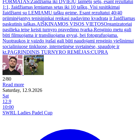
FORMATAS:Žaidžiama iki DVIEJŲ laimėtų setų, esant rezultatui
1:1, žaidžiamas lemiamas setas iki 10 taškų. Visi susitikimai
žaidžiami su LEMIAMU tašku geime. Esant rezultatui 40/40
priiminėjantys tenisininkai renkasi padavimo kvadratą ir žaidžiamas
paskutinis taškas.AIŠKINAMOS VISOS VIETOSOrganizatoriai
pasilieka teisę keisti turnyro pravedimo tvarką.Renginio metu gali
būti filmuojama ir transliuojama gyvai, bei fotografuojama.
Nuotraukos ir vaizdo įrašai gali būti naudojami renginio viešinimui
socialiniuose tinkluose, internetinėse svetainėse, spaudoje ir
kt.PAGRINDINIS TURNYRO REMĖJAS:CUPRA
2/80
Read more
Saturday, 12.9.2026
Sat
12.9
10:00
SWRL Ladies Padel Cup