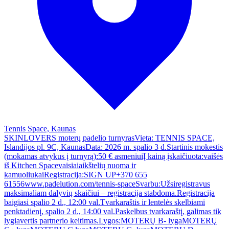
Tennis Space, Kaunas
SKINLOVERS moterų padelio turnyrasVieta: TENNIS SPACE,
Islandijos pl. 9C, KaunasData: 2026 m. spalio 3 d.Startinis mokestis
(mokamas atvykus į turnyrą):50 € asmeniuiĮ kainą įskaičiuota:vaišės
iš Kitchen Spacevaisiaiaikštelių nuoma ir
kamuoliukaiRegistracija:SIGN UP+370 655
61556www.padelution.com/tennis-spaceSvarbu:Užsiregistravus
maksimaliam dalyvių skaičiui – registracija stabdoma.Registracija
baigiasi spalio 2 d., 12:00 val.Tvarkaraštis ir lentelės skelbiami
penktadienį, spalio 2 d., 14:00 val.Paskelbus tvarkaraštį, galimas tik
lygiavertis partnerio keitimas.Lygos:MOTERŲ B- lygaMOTERŲ