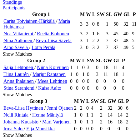
Standings
Participants
Group 1
M
W
L
SW
SL
GW
GL
P
Carita
Toiviainen-Härkälä
/
Maria
3
3
0
8
1
50
32
11
Huhtamaa
Nea
Viitaniemi
/
Reetta
Kohonen
3
2
1
6
3
45
40
9
Nina
Aaltonen
/
Eeva-Liisa
Sävelä
3
1
2
2
7
37
48
5
Aino
Sävelä
/
Lotta
Perälä
3
0
3
2
7
37
49
5
Show Matches
Group 2
M
W
L
SW
SL
GW
GL
P
Saija
Lehtonen
/
Niina
Koivunen
1
1
0
3
0
18
11
4
Tiina
Laurén
/
Marjut
Rantanen
1
0
1
0
3
11
18
1
Anna
Ihalainen
/
Meea
Lehtinen
0
0
0
0
0
0
0
0
Stina
Saraniemi
/
Kaisa
Aalto
0
0
0
0
0
0
0
0
Show Matches
Group 3
M
W
L
SW
SL
GW
GL
P
Eeva-Liisa
Hyttinen
/
Jenni
Ojanen
2
2
0
4
2
32
30
6
Nelli
Rintala
/
Henna
Mäntylä
1
0
1
1
2
14
14
2
Johanna
Kuusisto
/
Mari
Varjonen
1
0
1
1
2
16
18
2
Irma
Salo
/
Eija
Mansikka
0
0
0
0
0
0
0
0
Show Matches